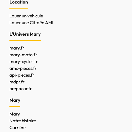
Location
Louer un véhicule
Louer une Citroën AMI
L'Univers Mary
mary.fr
mary-moto.fr
mary-cycles.fr
amc-pieces.fr
api-pieces.fr
mdpr.fr
prepacar.fr
Mary
Mary
Notre histoire
Carrière