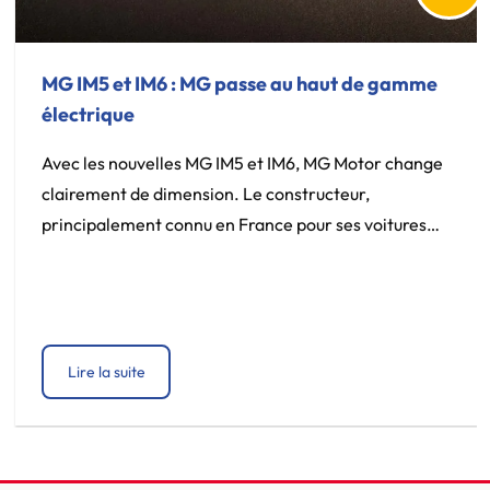
MG IM5 et IM6 : MG passe au haut de gamme
électrique
Avec les nouvelles MG IM5 et IM6, MG Motor change
clairement de dimension. Le constructeur,
principalement connu en France pour ses voitures
électriques au rapport prix-équipement avantageux,
s’attaque désormais à des modèles plus puissants,
plus technologiques et plus haut de gamme. Les
commandes sont ouvertes en France depuis le 6
Lire la suite
juillet 2026. Ces deux modèles […]