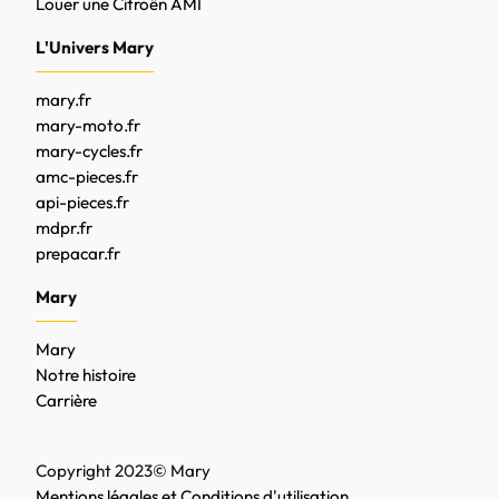
Louer une Citroën AMI
L'Univers Mary
mary.fr
mary-moto.fr
mary-cycles.fr
amc-pieces.fr
api-pieces.fr
mdpr.fr
prepacar.fr
Mary
Mary
Notre histoire
Carrière
Copyright 2023© Mary
Mentions légales et Conditions d'utilisation