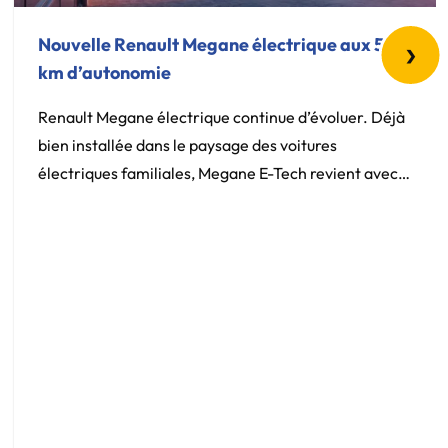
›
Nouvelle Renault Megane électrique aux 500
km d’autonomie
Renault Megane électrique continue d’évoluer. Déjà
bien installée dans le paysage des voitures
électriques familiales, Megane E-Tech revient avec
une nouveauté très attendue : une autonomie
pouvant atteindre jusqu’à 500 km selon le cycle
WLTP. Une belle progression qui renforce encore son
statut de compacte électrique polyvalente, aussi à
l’aise en ville que sur les […]