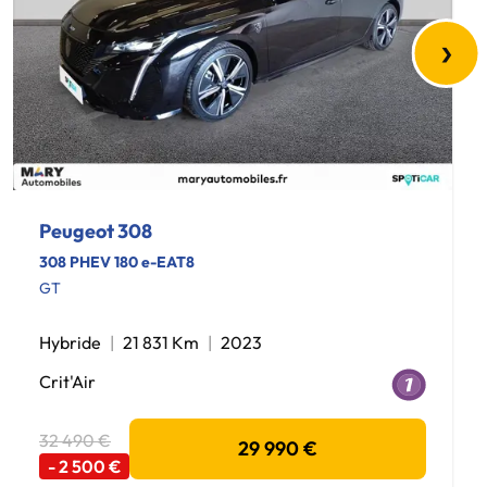
›
Peugeot 308
308 PHEV 180 e-EAT8
GT
Hybride
21 831 Km
2023
Crit'Air
32 490 €
29 990 €
- 2 500 €