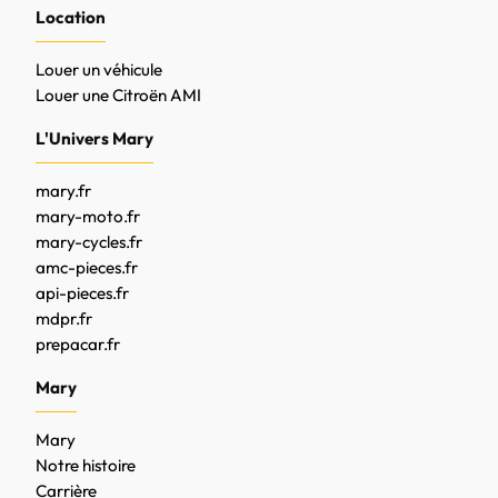
Location
Louer un véhicule
Louer une Citroën AMI
L'Univers Mary
mary.fr
mary-moto.fr
mary-cycles.fr
amc-pieces.fr
api-pieces.fr
mdpr.fr
prepacar.fr
Mary
Mary
Notre histoire
Carrière