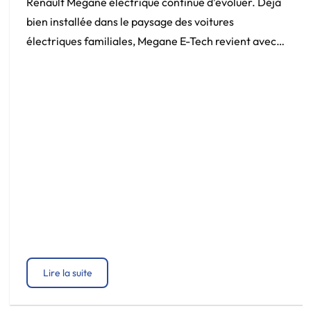
Renault Megane électrique continue d’évoluer. Déjà
bien installée dans le paysage des voitures
électriques familiales, Megane E-Tech revient avec
une nouveauté très attendue : une autonomie
pouvant atteindre jusqu’à 500 km selon le cycle
WLTP. Une belle progression qui renforce encore son
statut de compacte électrique polyvalente, aussi à
l’aise en ville que sur les […]
Lire la suite