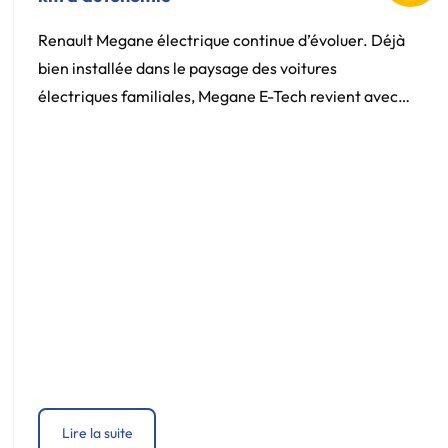
Renault Megane électrique continue d’évoluer. Déjà
bien installée dans le paysage des voitures
électriques familiales, Megane E-Tech revient avec
une nouveauté très attendue : une autonomie
pouvant atteindre jusqu’à 500 km selon le cycle
WLTP. Une belle progression qui renforce encore son
statut de compacte électrique polyvalente, aussi à
l’aise en ville que sur les […]
Lire la suite