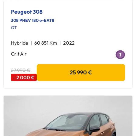
Peugeot 308
308 PHEV 180 e-EAT8
GT
Hybride
60 851 Km
2022
Crit'Air
27 990 €
25 990 €
- 2 000 €