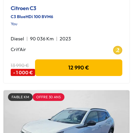
Citroen C3
C3 BlueHDi 100 BVM6
You
Diesel
90 036 Km
2023
Crit'Air
13 990 €
12 990 €
- 1 000 €
FAIBLE KM
OFFRE 30 ANS