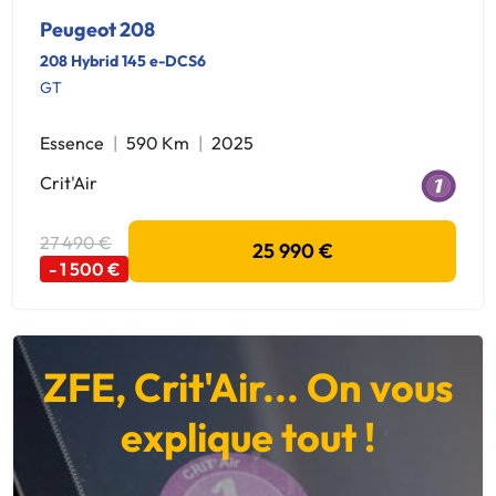
Peugeot 208
208 Hybrid 145 e-DCS6
GT
Essence
590 Km
2025
Crit'Air
27 490 €
25 990 €
- 1 500 €
ZFE, Crit'Air... On vous
explique tout !