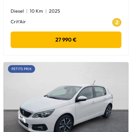
Diesel
10 Km
2025
Crit'Air
27 990 €
PETITS PRIX