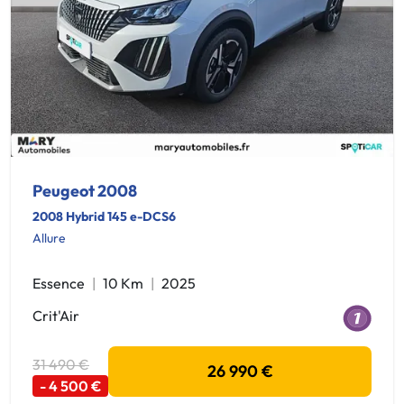
Peugeot 2008
2008 Hybrid 145 e-DCS6
Allure
Essence
10 Km
2025
Crit'Air
31 490 €
26 990 €
- 4 500 €