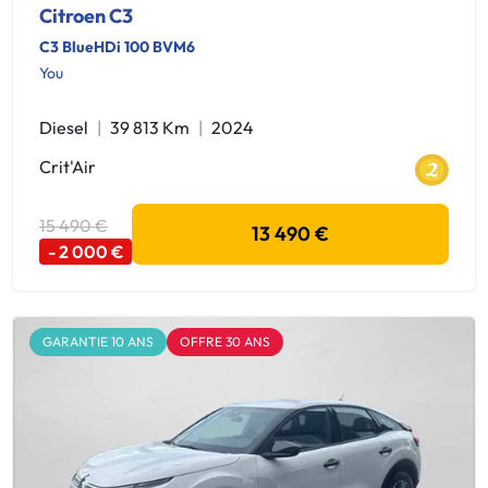
Citroen C3
C3 BlueHDi 100 BVM6
You
Diesel
39 813 Km
2024
Crit'Air
15 490 €
13 490 €
- 2 000 €
GARANTIE 10 ANS
OFFRE 30 ANS