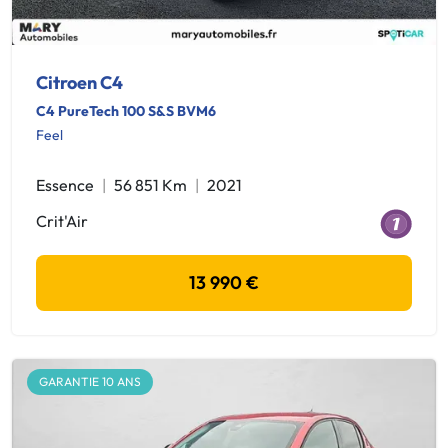
Citroen C4
C4 PureTech 100 S&S BVM6
Feel
Essence
56 851 Km
2021
Crit'Air
13 990 €
GARANTIE 10 ANS