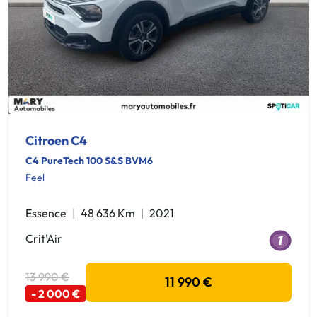
Citroen C4
C4 PureTech 100 S&S BVM6
Feel
Essence
48 636 Km
2021
Crit'Air
13 990 €
11 990 €
- 2 000 €