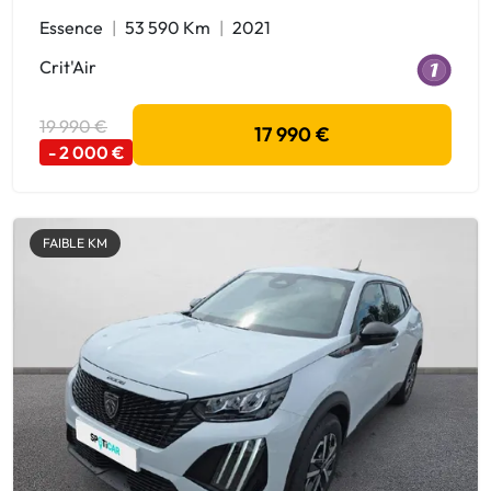
Essence
53 590 Km
2021
Crit'Air
19 990 €
17 990 €
- 2 000 €
FAIBLE KM