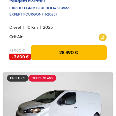
Peugeot EXPERT
EXPERT FGN M BLUEHDI 145 BVM6
EXPERT FOURGON (11/2023)
Diesel
10 Km
2025
Crit'Air
31 990 €
28 390 €
- 3 600 €
FAIBLE KM
OFFRE 30 ANS