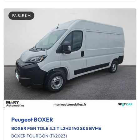
FAIBLE KM
Peugeot BOXER
BOXER FGN TOLE 3.3 T L2H2 140 S&S BVM6
BOXER FOURGON (11/2023)