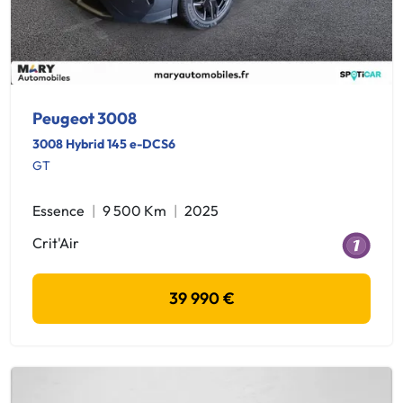
Peugeot 3008
3008 Hybrid 145 e-DCS6
GT
Essence
9 500 Km
2025
Crit'Air
39 990 €