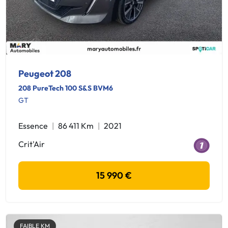
Peugeot 208
208 PureTech 100 S&S BVM6
GT
Essence
86 411 Km
2021
Crit'Air
15 990 €
FAIBLE KM