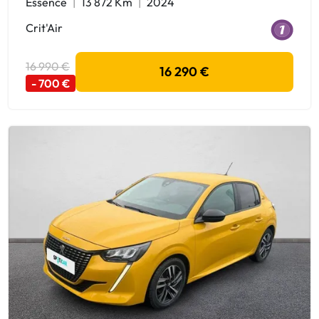
Essence
13 872 Km
2024
Crit'Air
16 990 €
16 290 €
- 700 €