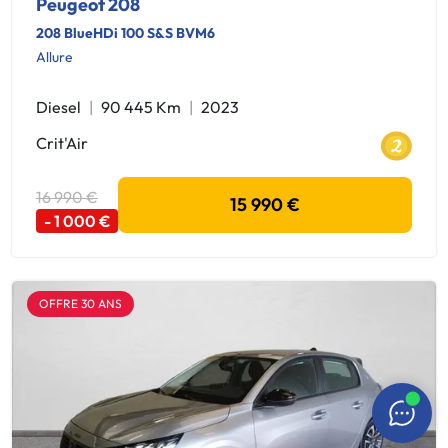
Peugeot 208
208 BlueHDi 100 S&S BVM6
Allure
Diesel
90 445 Km
2023
Crit'Air
16 990 €
15 990 €
- 1 000 €
OFFRE 30 ANS