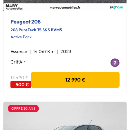
Peugeot 208
208 PureTech 75 S&S BVM5
Active Pack
Essence
14 067 Km
2023
Crit'Air
13 490 €
12 990 €
- 500 €
OFFRE 30 ANS