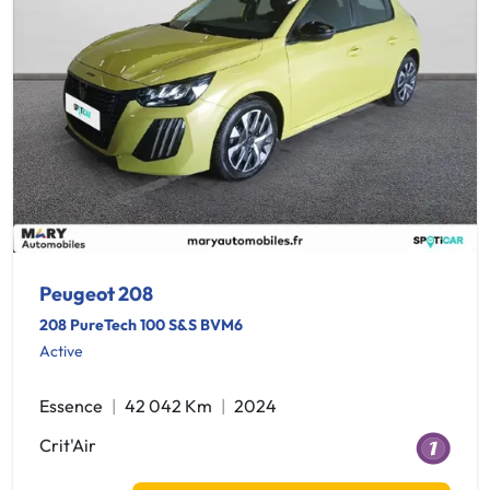
Peugeot 208
208 PureTech 100 S&S BVM6
Active
Essence
42 042 Km
2024
Crit'Air