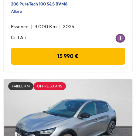
208 PureTech 100 S&S BVM6
Allure
Essence
3 000 Km
2024
Crit'Air
15 990 €
FAIBLE KM
OFFRE 30 ANS