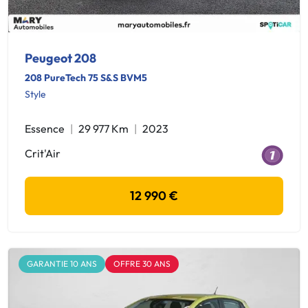
Peugeot 208
208 PureTech 75 S&S BVM5
Style
Essence
29 977 Km
2023
Crit'Air
12 990 €
GARANTIE 10 ANS
OFFRE 30 ANS