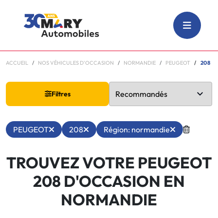
ACCUEIL
NOS VÉHICULES D'OCCASION
NORMANDIE
PEUGEOT
208
Filtres
PEUGEOT
208
Région: normandie
TROUVEZ VOTRE PEUGEOT
208 D'OCCASION EN
NORMANDIE