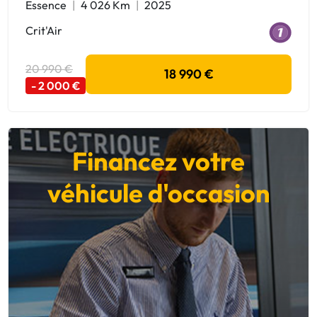
Essence
4 026 Km
2025
Crit'Air
20 990 €
18 990 €
- 2 000 €
Financez votre
véhicule d'occasion