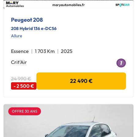
Peugeot 208
208 Hybrid 136 e-DCS6
Allure
Essence
1 703 Km
2025
Crit'Air
24 990 €
22 490 €
- 2 500 €
OFFRE 30 ANS