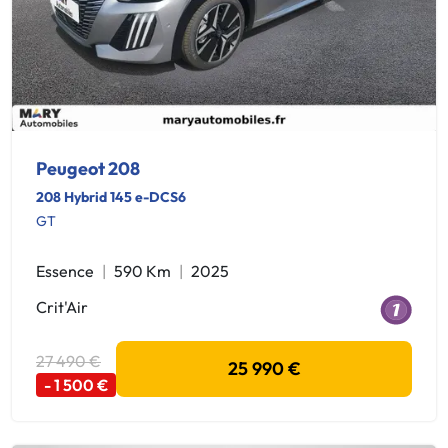
Peugeot 208
208 Hybrid 145 e-DCS6
GT
Essence
590 Km
2025
Crit'Air
27 490 €
25 990 €
- 1 500 €