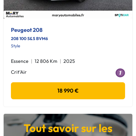
Peugeot 208
208 100 S&S BVM6
Style
Essence
12 806 Km
2025
Crit'Air
18 990 €
Tout savoir sur les