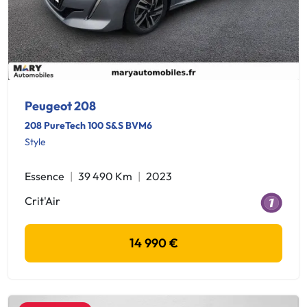
Peugeot 208
208 PureTech 100 S&S BVM6
Style
Essence
39 490 Km
2023
Crit'Air
14 990 €