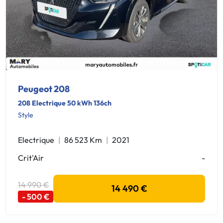
Peugeot 208
208 Electrique 50 kWh 136ch
Style
Electrique
86 523 Km
2021
Crit'Air
-
14 990 €
14 490 €
- 500 €