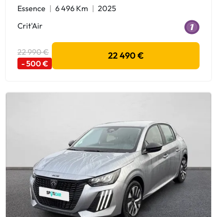
Essence
6 496 Km
2025
Crit'Air
22 990 €
22 490 €
- 500 €