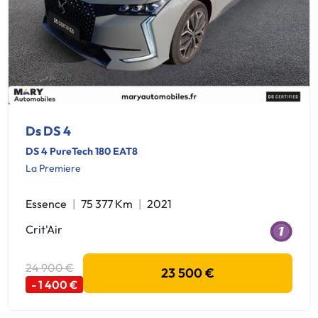
Ds DS 4
DS 4 PureTech 180 EAT8
La Premiere
Essence
75 377 Km
2021
Crit'Air
24 900 €
23 500 €
- 1 400 €