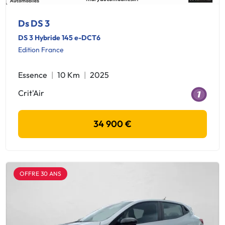
Ds DS 3
DS 3 Hybride 145 e-DCT6
Edition France
Essence
10 Km
2025
Crit'Air
34 900 €
OFFRE 30 ANS