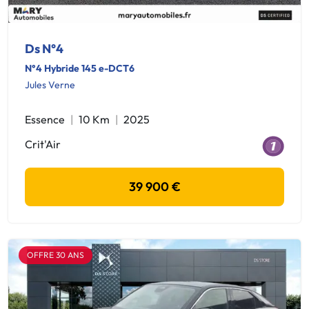
Ds N°4
N°4 Hybride 145 e-DCT6
Jules Verne
Essence
10 Km
2025
Crit'Air
39 900 €
OFFRE 30 ANS