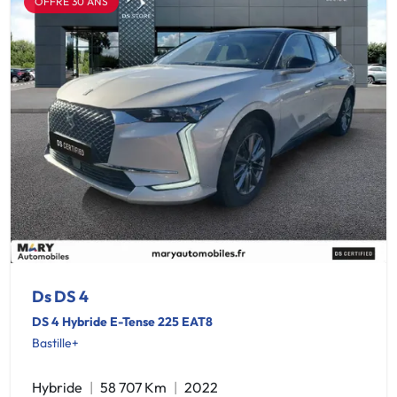
OFFRE 30 ANS
Ds DS 4
DS 4 Hybride E-Tense 225 EAT8
Bastille+
Hybride
58 707 Km
2022