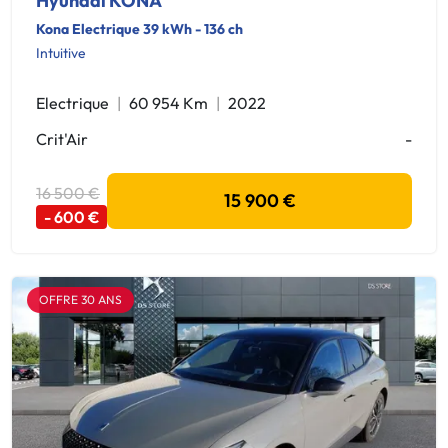
Hyundai KONA
Kona Electrique 39 kWh - 136 ch
Intuitive
Electrique
60 954 Km
2022
Crit'Air
-
16 500 €
15 900 €
- 600 €
OFFRE 30 ANS