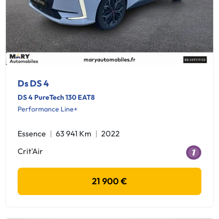
Ds DS 4
DS 4 PureTech 130 EAT8
Performance Line+
Essence
63 941 Km
2022
Crit'Air
21 900 €