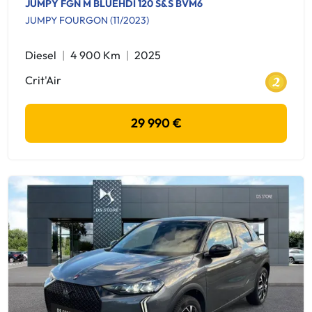
JUMPY FGN M BLUEHDI 120 S&S BVM6
JUMPY FOURGON (11/2023)
Diesel
4 900 Km
2025
Crit'Air
29 990 €