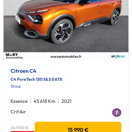
Citroen C4
C4 PureTech 130 S&S EAT8
Shine
Essence
45 618 Km
2021
Crit'Air
16 990 €
15 990 €