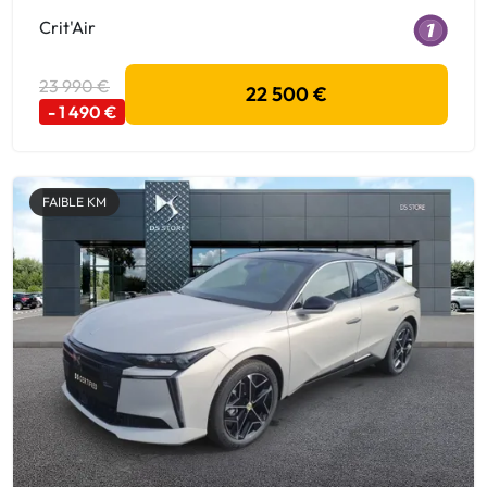
Crit'Air
23 990 €
22 500 €
- 1 490 €
FAIBLE KM