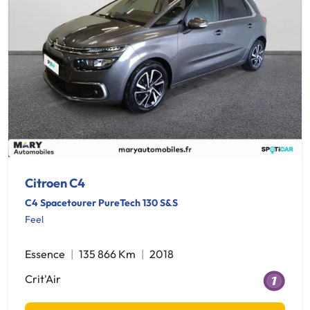
Citroen C4
C4 Spacetourer PureTech 130 S&S
Feel
Essence
135 866 Km
2018
Crit'Air