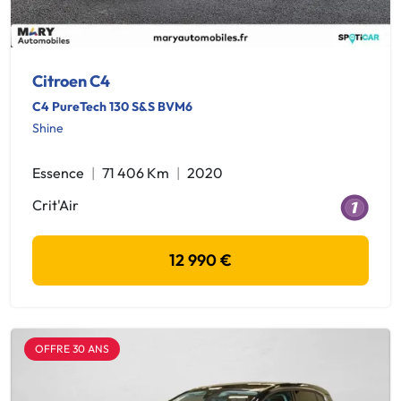
Citroen C4
C4 PureTech 130 S&S BVM6
Shine
Essence
71 406 Km
2020
Crit'Air
12 990 €
OFFRE 30 ANS