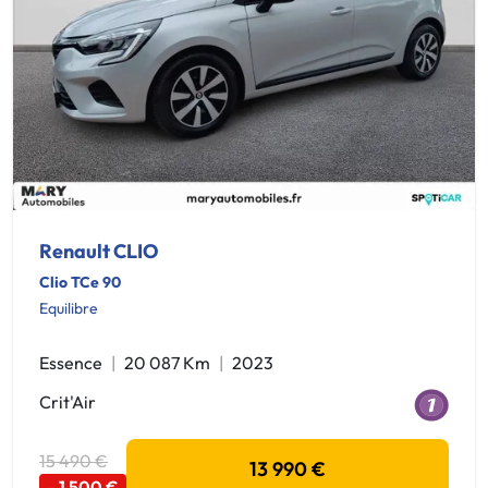
Renault CLIO
Clio TCe 90
Equilibre
Essence
20 087 Km
2023
Crit'Air
15 490 €
13 990 €
- 1 500 €