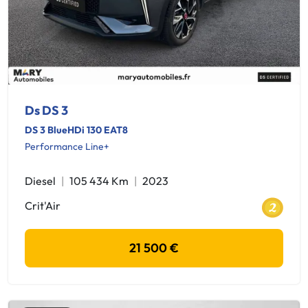
Ds DS 3
DS 3 BlueHDi 130 EAT8
Performance Line+
Diesel
105 434 Km
2023
Crit'Air
21 500 €