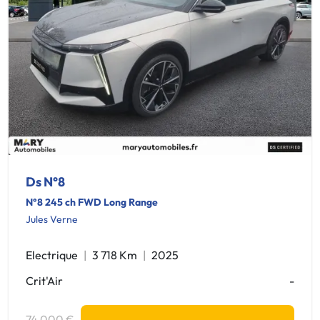
Ds N°8
N°8 245 ch FWD Long Range
Jules Verne
Electrique
3 718 Km
2025
Crit'Air
-
74 000 €