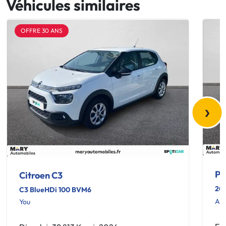
Véhicules similaires
OFFRE 30 ANS
›
Pe
Citroen C3
20
C3 BlueHDi 100 BVM6
Act
You