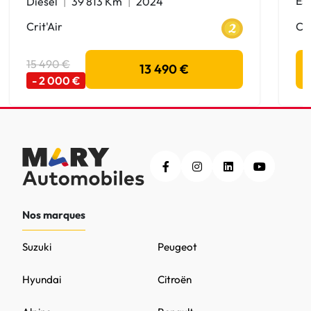
Es
Diesel
39 813 Km
2024
Cri
Crit'Air
15 490 €
13 490 €
- 2 000 €
Nos marques
Suzuki
Peugeot
Hyundai
Citroën