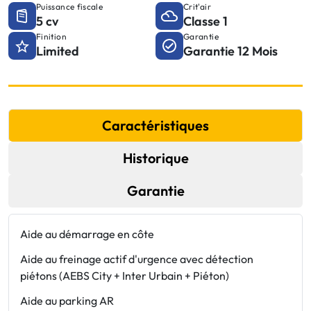
Puissance fiscale
Crit'air
5 cv
Classe 1
Finition
Garantie
Limited
Garantie 12 Mois
Caractéristiques
Historique
Garantie
Aide au démarrage en côte
C
Aide au freinage actif d'urgence avec détection
E
piétons (AEBS City + Inter Urbain + Piéton)
F
Aide au parking AR
F