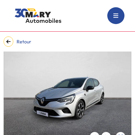
Retour
‹
›