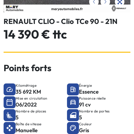
RENAULT CLIO - Clio TCe 90 - 21N
14 390 € ttc
Points forts
Kilométrage
Énergie
35 692 KM
Essence
Mise en circulation
Puissance réelle
06/2022
91 cv
Nombre de places
Nombre de portes
5
5
Boîte de vitesse
Couleur
Manuelle
Gris