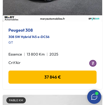
Peugeot 308
308 SW Hybrid 145 e-DCS6
GT
Essence
13 800 Km
2025
Crit'Air
37 846 €
FAIBLE KM