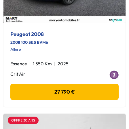
Peugeot 2008
2008 100 S&S BVM6
Allure
Essence
1 550 Km
2025
Crit'Air
27 790 €
OFFRE 30 ANS