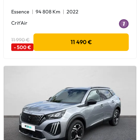
Essence
94 808 Km
2022
Crit'Air
11 990 €
11 490 €
- 500 €