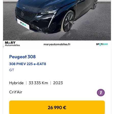
Peugeot 308
308 PHEV 225 e-EAT8
GT
Hybride
33 335 Km
2023
Crit'Air
26 990 €