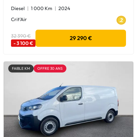
Diesel
1 000 Km
2024
Crit'Air
32 390 €
29 290 €
- 3 100 €
FAIBLE KM
OFFRE 30 ANS