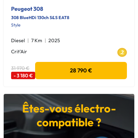
Peugeot 308
308 BlueHDi 130ch S&S EAT8
Style
Diesel
7 Km
2025
Crit'Air
31 970 €
28 790 €
- 3 180 €
Êtes-vous électro-
compatible ?