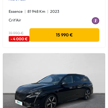
Essence
81 948 Km
2023
Crit'Air
19 990 €
15 990 €
- 4 000 €