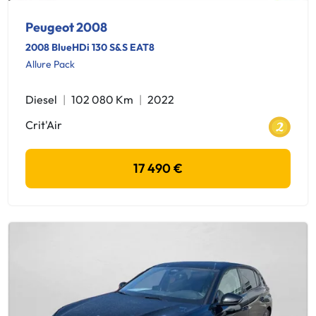
Peugeot 2008
2008 BlueHDi 130 S&S EAT8
Allure Pack
Diesel
102 080 Km
2022
Crit'Air
17 490 €