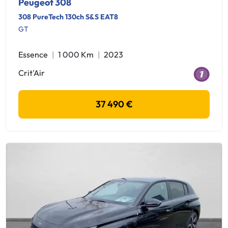
Peugeot 308
308 PureTech 130ch S&S EAT8
GT
Essence
1 000 Km
2023
Crit'Air
37 490 €