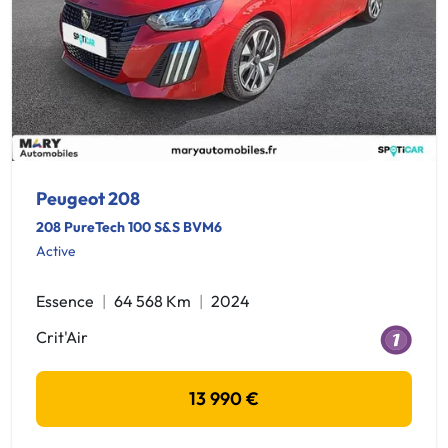
Peugeot 208
208 PureTech 100 S&S BVM6
Active
Essence
64 568 Km
2024
Crit'Air
13 990 €