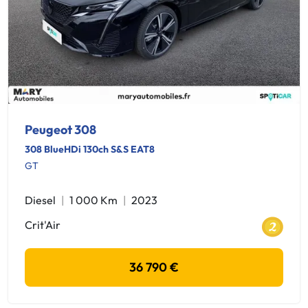
Peugeot 308
308 BlueHDi 130ch S&S EAT8
GT
Diesel
1 000 Km
2023
Crit'Air
36 790 €