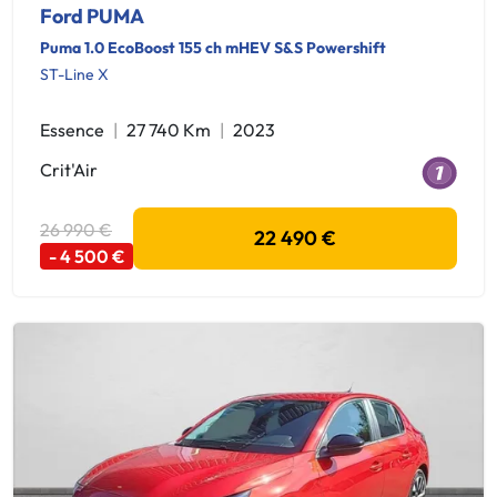
Ford PUMA
Puma 1.0 EcoBoost 155 ch mHEV S&S Powershift
ST-Line X
Essence
27 740 Km
2023
Crit'Air
26 990 €
22 490 €
- 4 500 €