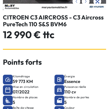
CITROEN C3 AIRCROSS - C3 Aircross
PureTech 110 S&S BVM6
12 990 € ttc
Points forts
Kilométrage
Énergie
59 773 KM
Essence
Mise en circulation
Puissance réelle
07/2022
110 cv
Nombre de places
Nombre de portes
5
5
Boîte de vitesse
Couleur