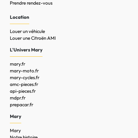
Prendre rendez-vous
Location
Louer un véhicule
Louer une Citroën AMI
L'Univers Mary
mary.fr
mary-moto.fr
mary-cycles.fr
amc-pieces.fr
api-pieces.fr
mdpr.fr
prepacar.fr
Mary
Mary
Notre histoire