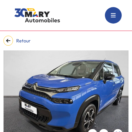
Retour
‹
›