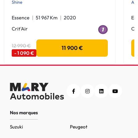
Shine
Act
Essence
51 967 Km
2020
Es
Crit'Air
Cri
12 990 €
11 900 €
- 1 090 €
Nos marques
Suzuki
Peugeot