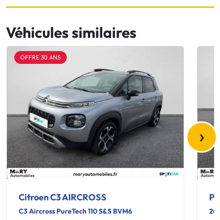
Véhicules similaires
OFFRE 30 ANS
›
Citroen C3 AIRCROSS
Pe
C3 Aircross PureTech 110 S&S BVM6
20