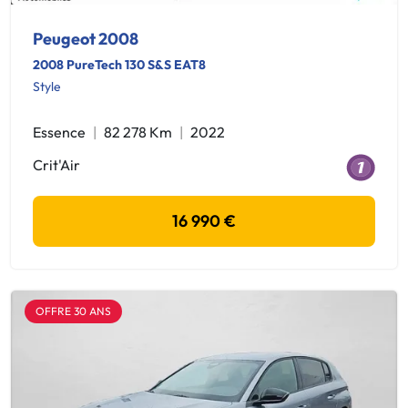
Peugeot 2008
2008 PureTech 130 S&S EAT8
Style
Essence
82 278 Km
2022
Crit'Air
16 990 €
OFFRE 30 ANS