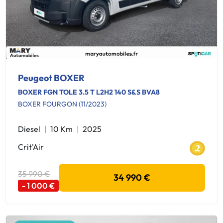
Peugeot BOXER
BOXER FGN TOLE 3.5 T L2H2 140 S&S BVA8
BOXER FOURGON (11/2023)
Diesel
10 Km
2025
Crit'Air
35 990 €
34 990 €
- 1 000 €