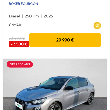
BOXER FOURGON
Diesel
250 Km
2025
Crit'Air
33 490 €
29 990 €
- 3 500 €
OFFRE 30 ANS