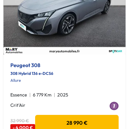
Peugeot 308
308 Hybrid 136 e-DCS6
Allure
Essence
6 779 Km
2025
Crit'Air
32 990 €
28 990 €
- 4 000 €