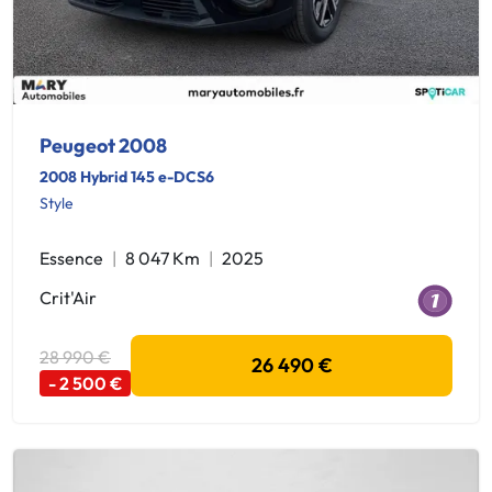
Peugeot 2008
2008 Hybrid 145 e-DCS6
Style
Essence
8 047 Km
2025
Crit'Air
28 990 €
26 490 €
- 2 500 €