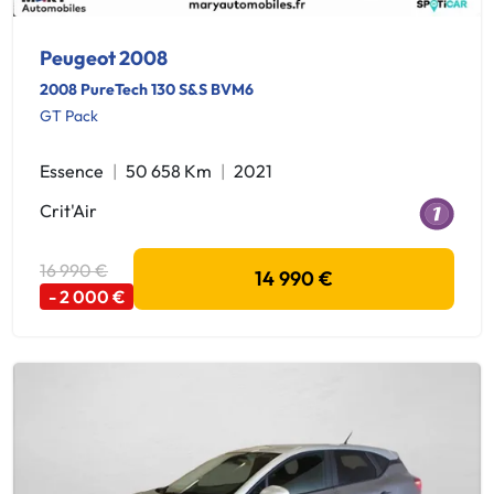
Peugeot 2008
2008 PureTech 130 S&S BVM6
GT Pack
Essence
50 658 Km
2021
Crit'Air
16 990 €
14 990 €
- 2 000 €