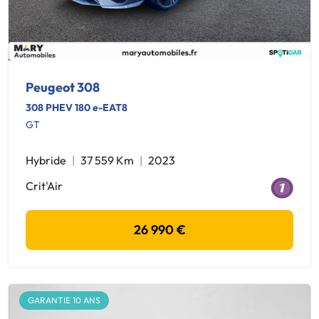
Peugeot 308
308 PHEV 180 e-EAT8
GT
Hybride
37 559 Km
2023
Crit'Air
26 990 €
GARANTIE 10 ANS