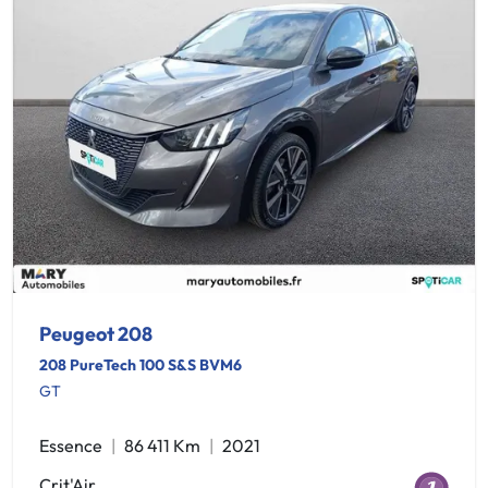
Peugeot 208
208 PureTech 100 S&S BVM6
GT
Essence
86 411 Km
2021
Crit'Air