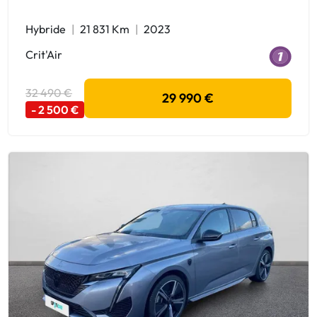
Hybride
21 831 Km
2023
Crit'Air
32 490 €
29 990 €
- 2 500 €