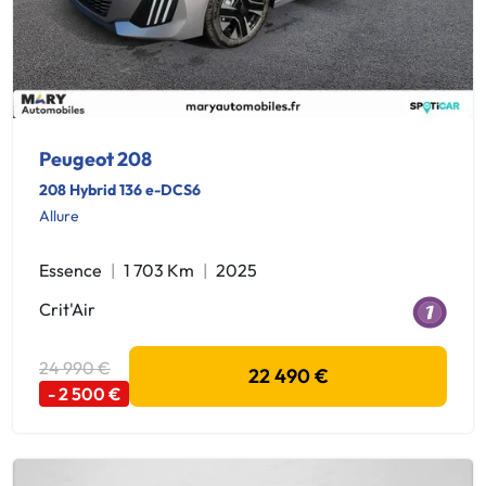
Peugeot 208
208 Hybrid 136 e-DCS6
Allure
Essence
1 703 Km
2025
Crit'Air
24 990 €
22 490 €
- 2 500 €