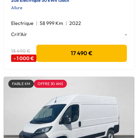
208 Electrique 50 kWh 136ch
Allure
Electrique
58 999 Km
2022
Crit'Air
-
18 490 €
17 490 €
- 1 000 €
FAIBLE KM
OFFRE 30 ANS