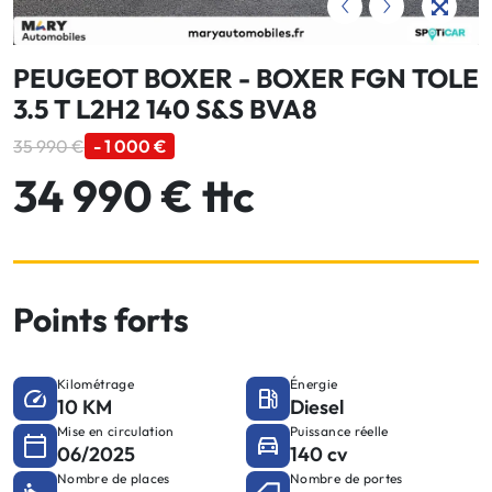
PEUGEOT BOXER - BOXER FGN TOLE
3.5 T L2H2 140 S&S BVA8
35 990 €
- 1 000 €
34 990 € ttc
Points forts
Kilométrage
Énergie
10 KM
Diesel
Mise en circulation
Puissance réelle
06/2025
140 cv
Nombre de places
Nombre de portes