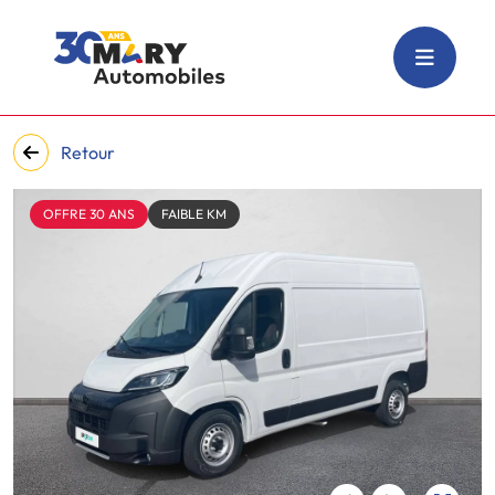
Retour
OFFRE 30 ANS
FAIBLE KM
‹
›