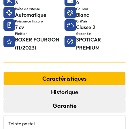
3
4
Boîte de vitesse
Couleur
Automatique
Blanc
Puissance fiscale
Crit'air
7 cv
Classe 2
Finition
Garantie
BOXER FOURGON
SPOTICAR
(11/2023)
PREMIUM
Caractéristiques
Historique
Garantie
Teinte pastel
P