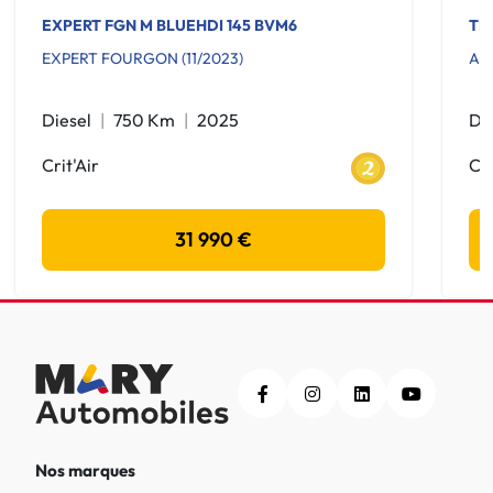
EXPERT FGN M BLUEHDI 145 BVM6
TR
EXPERT FOURGON (11/2023)
AD
Diesel
750 Km
2025
Di
Crit'Air
Cri
31 990 €
Nos marques