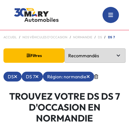
ACCUEIL
NOS VÉHICULES D'OCCASION
NORMANDIE
DS
DS 7
Filtres
DS
DS 7
Région: normandie
TROUVEZ VOTRE DS DS 7
D'OCCASION EN
NORMANDIE