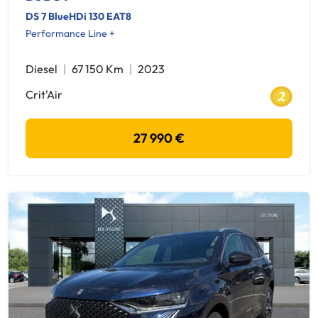
DS 7 BlueHDi 130 EAT8
Performance Line +
Diesel
67 150 Km
2023
Crit'Air
27 990 €