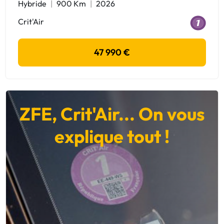
Hybride
900 Km
2026
Crit'Air
47 990 €
ZFE, Crit'Air... On vous
explique tout !