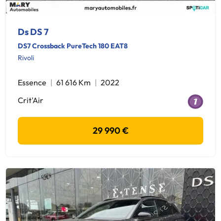
Ds DS 7
DS7 Crossback PureTech 180 EAT8
Rivoli
Essence
61 616 Km
2022
Crit'Air
29 990 €