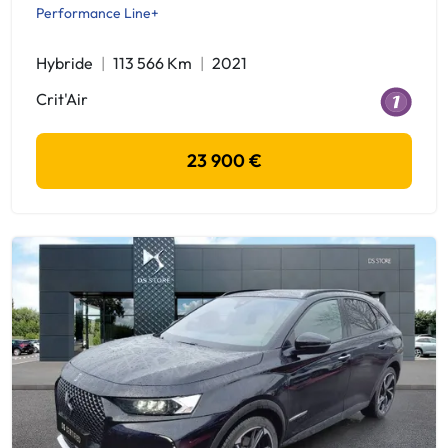
Performance Line+
Hybride
113 566 Km
2021
Crit'Air
23 900 €