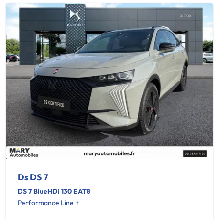
Ds DS 7
DS 7 BlueHDi 130 EAT8
Performance Line +