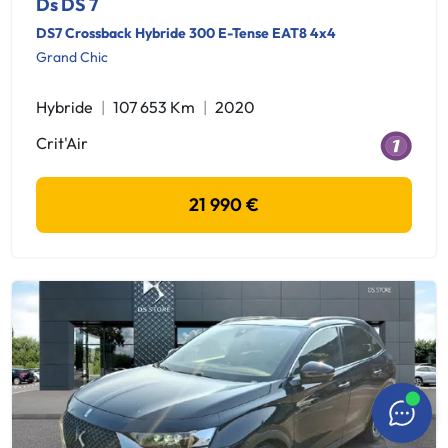
Ds DS 7
DS7 Crossback Hybride 300 E-Tense EAT8 4x4
Grand Chic
Hybride
107 653 Km
2020
Crit'Air
21 990 €