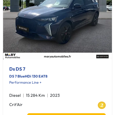
Ds DS 7
DS 7 BlueHDi 130 EAT8
Performance Line +
Diesel
15 284 Km
2023
Crit'Air