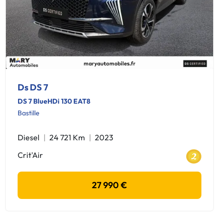
Ds DS 7
DS 7 BlueHDi 130 EAT8
Bastille
Diesel
24 721 Km
2023
Crit'Air
27 990 €