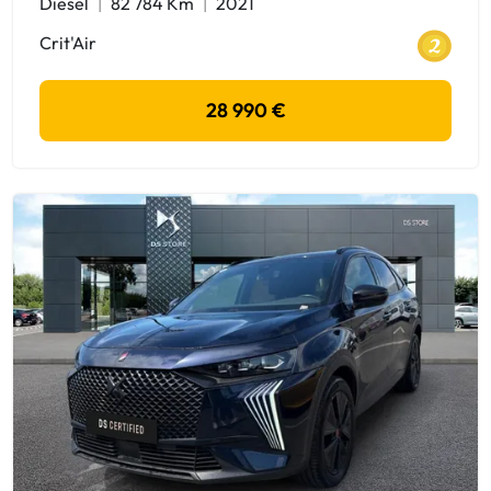
Diesel
82 784 Km
2021
Crit'Air
28 990 €