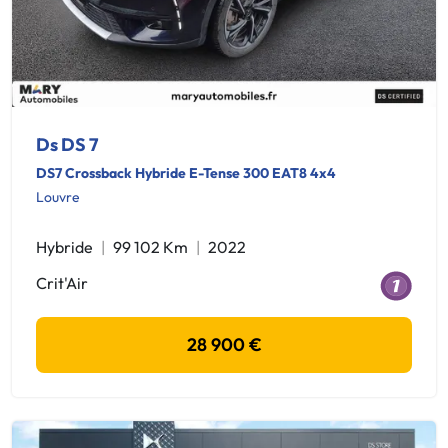
Ds DS 7
DS7 Crossback Hybride E-Tense 300 EAT8 4x4
Louvre
Hybride
99 102 Km
2022
Crit'Air
28 900 €