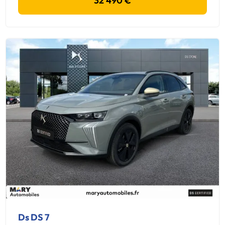
32 490 €
Ds DS 7