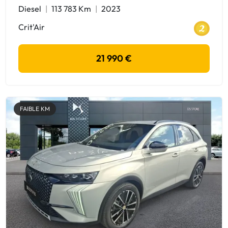
Diesel
113 783 Km
2023
Crit'Air
21 990 €
FAIBLE KM