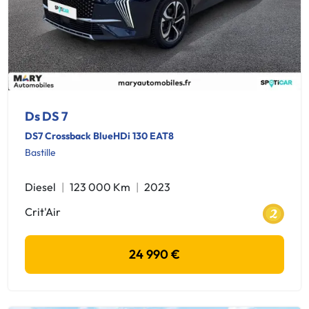
Ds DS 7
DS7 Crossback BlueHDi 130 EAT8
Bastille
Diesel
123 000 Km
2023
Crit'Air
24 990 €