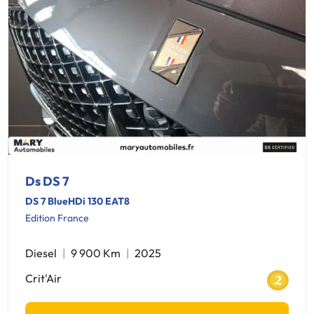
Ds DS 7
DS 7 BlueHDi 130 EAT8
Edition France
Diesel
9 900 Km
2025
Crit'Air