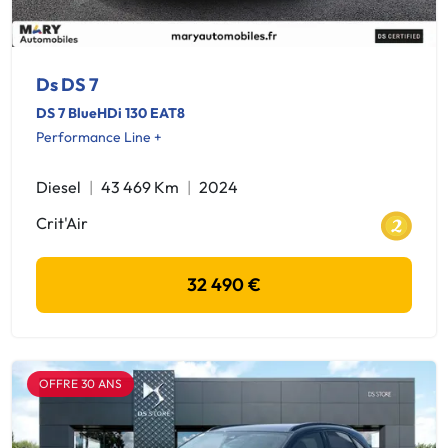
Ds DS 7
DS 7 BlueHDi 130 EAT8
Performance Line +
Diesel
43 469 Km
2024
Crit'Air
32 490 €
OFFRE 30 ANS