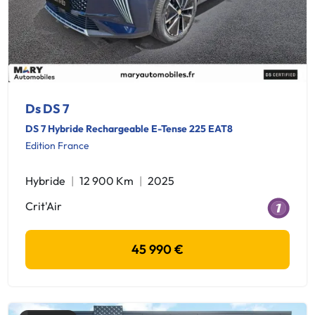
Ds DS 7
DS 7 Hybride Rechargeable E-Tense 225 EAT8
Edition France
Hybride
12 900 Km
2025
Crit'Air
45 990 €