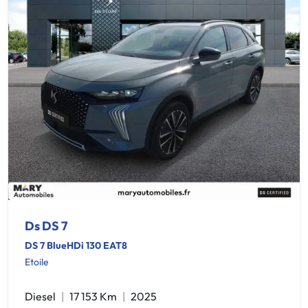
Ds DS 7
DS 7 BlueHDi 130 EAT8
Etoile
Diesel
17 153 Km
2025