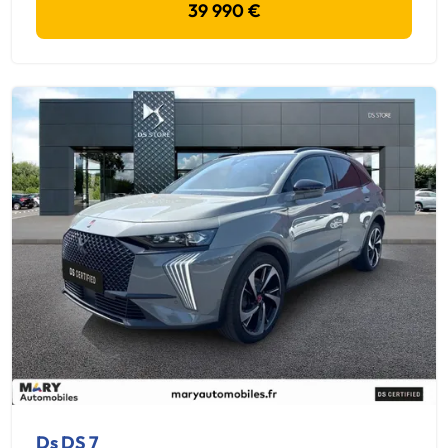
39 990 €
Ds DS 7