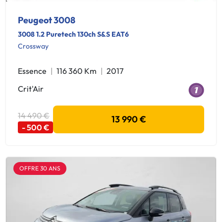
Peugeot 3008
3008 1.2 Puretech 130ch S&S EAT6
Crossway
Essence
116 360 Km
2017
Crit'Air
14 490 €
13 990 €
- 500 €
OFFRE 30 ANS