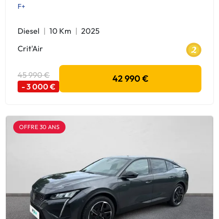
F+
Diesel
10 Km
2025
Crit'Air
45 990 €
42 990 €
- 3 000 €
OFFRE 30 ANS