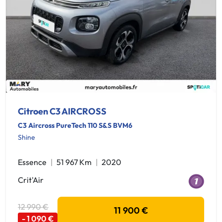
Citroen C3 AIRCROSS
C3 Aircross PureTech 110 S&S BVM6
Shine
Essence
51 967 Km
2020
Crit'Air
12 990 €
11 900 €
- 1 090 €