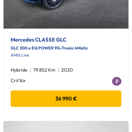
Mercedes CLASSE GLC
GLC 300 e EQ POWER 9G-Tronic 4Matic
AMG Line
Hybride
79 852 Km
2020
Crit'Air
36 990 €