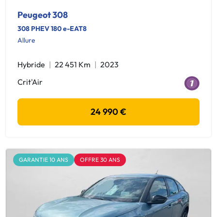
Peugeot 308
308 PHEV 180 e-EAT8
Allure
Hybride
22 451 Km
2023
Crit'Air
24 990 €
GARANTIE 10 ANS
OFFRE 30 ANS