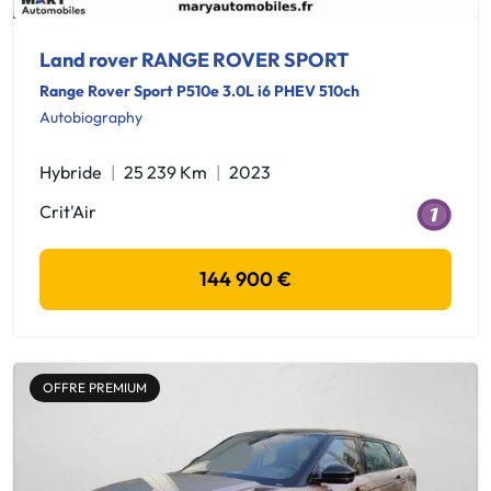
Land rover RANGE ROVER SPORT
Range Rover Sport P510e 3.0L i6 PHEV 510ch
Autobiography
Hybride
25 239 Km
2023
Crit'Air
144 900 €
OFFRE PREMIUM