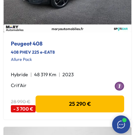
Peugeot 408
408 PHEV 225 e-EAT8
Allure Pack
Hybride
48 319 Km
2023
Crit'Air
28 990 €
25 290 €
- 3 700 €