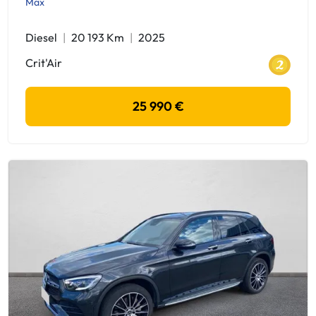
Max
Diesel
20 193 Km
2025
Crit'Air
25 990 €