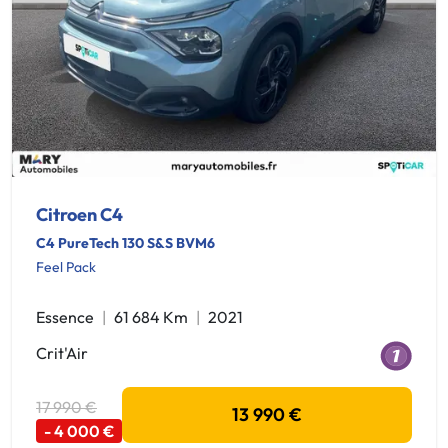
Citroen C4
C4 PureTech 130 S&S BVM6
Feel Pack
Essence
61 684 Km
2021
Crit'Air
17 990 €
13 990 €
- 4 000 €