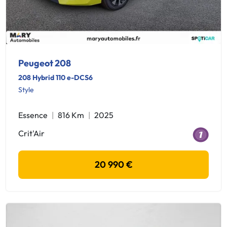
Peugeot 208
208 Hybrid 110 e-DCS6
Style
Essence
816 Km
2025
Crit'Air
20 990 €