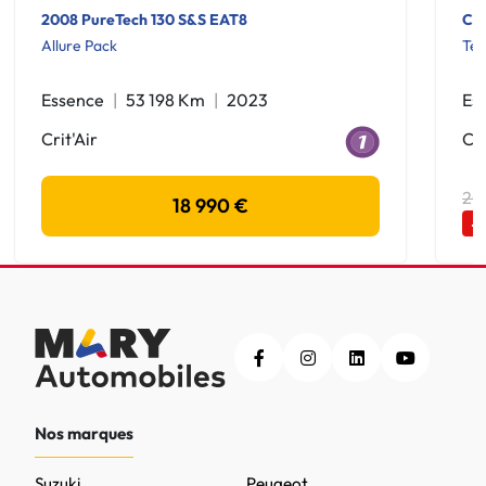
2008 PureTech 130 S&S EAT8
Cap
Allure Pack
Te
Essence
53 198 Km
2023
Es
Crit'Air
Cri
20
18 990 €
-
Nos marques
Suzuki
Peugeot