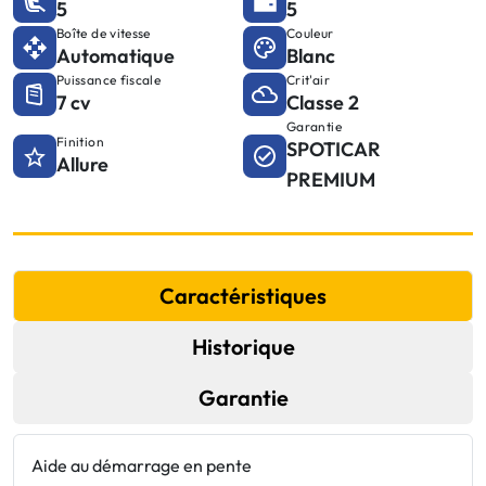
5
5
Boîte de vitesse
Couleur
Automatique
Blanc
Puissance fiscale
Crit'air
7 cv
Classe 2
Garantie
Finition
SPOTICAR
Allure
PREMIUM
Caractéristiques
Historique
Garantie
Aide au démarrage en pente
E