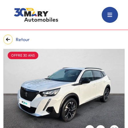
Retour
OFFRE 30 ANS
‹
›