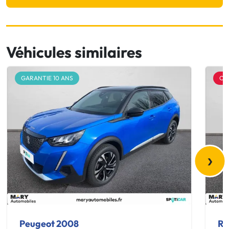
Véhicules similaires
GARANTIE 10 ANS
OF
›
Peugeot 2008
Re