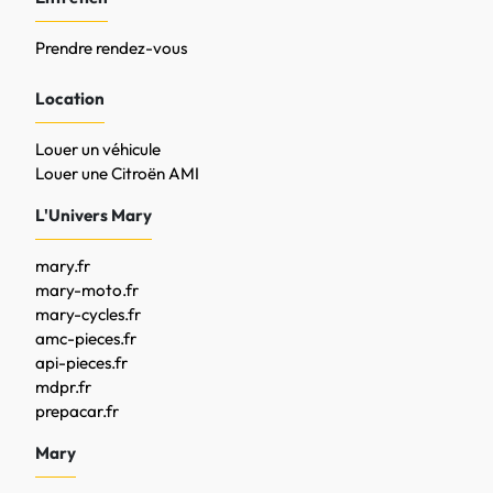
Prendre rendez-vous
Location
Louer un véhicule
Louer une Citroën AMI
L'Univers Mary
mary.fr
mary-moto.fr
mary-cycles.fr
amc-pieces.fr
api-pieces.fr
mdpr.fr
prepacar.fr
Mary