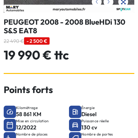
PEUGEOT 2008 - 2008 BlueHDi 130
S&S EAT8
22 490 €
- 2 500 €
19 990 € ttc
Points forts
Kilométrage
Énergie
58 861 KM
Diesel
Mise en circulation
Puissance réelle
12/2022
130 cv
Nombre de places
Nombre de portes