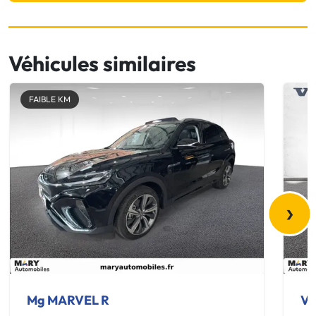
Véhicules similaires
FAIBLE KM
›
Mg MARVEL R
Vo