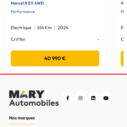
Marvel R EV 4WD
XC
Performance
Plu
Electrique
616 Km
2024
Ele
Crit'Air
-
Cri
40 990 €
Nos marques