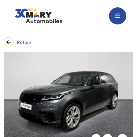
Retour
‹
›