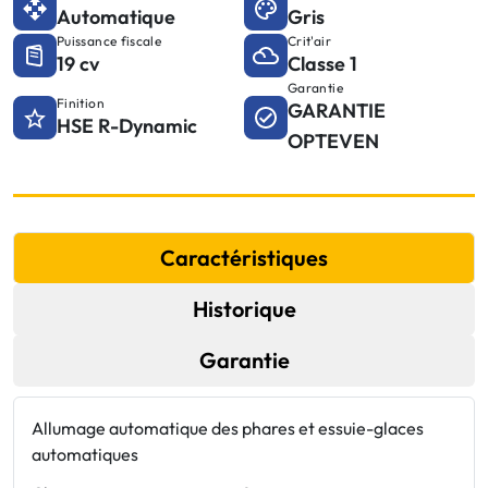
Automatique
Gris
Puissance fiscale
Crit'air
19 cv
Classe 1
Garantie
Finition
GARANTIE
HSE R-Dynamic
OPTEVEN
Caractéristiques
Historique
Garantie
Allumage automatique des phares et essuie-glaces
F
automatiques
J