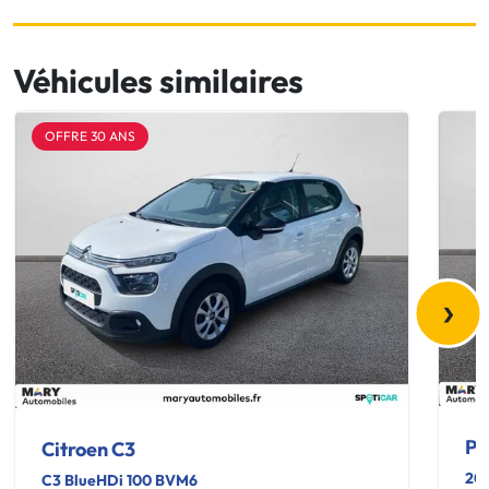
Véhicules similaires
OFFRE 30 ANS
›
Pe
Citroen C3
20
C3 BlueHDi 100 BVM6