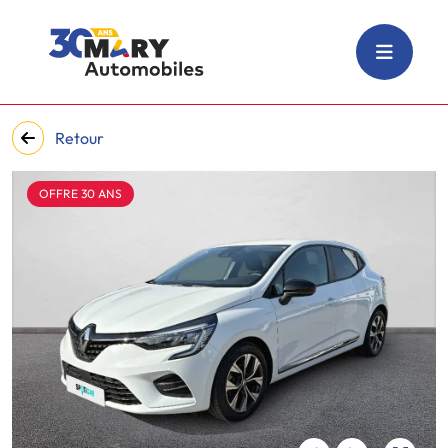
Retour
OFFRE 30 ANS
‹
›