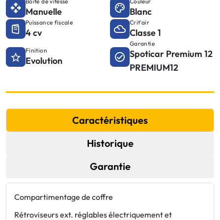
Boîte de vitesse
Couleur
Manuelle
Blanc
Puissance fiscale
Crit'air
4 cv
Classe 1
Garantie
Finition
Spoticar Premium 12
Evolution
PREMIUM12
Caractéristiques
Historique
Garantie
Compartimentage de coffre
C
Rétroviseurs ext. réglables électriquement et
E