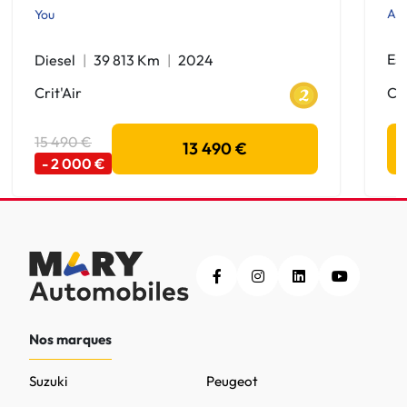
Act
You
Es
Diesel
39 813 Km
2024
Cri
Crit'Air
15 490 €
13 490 €
- 2 000 €
Nos marques
Suzuki
Peugeot