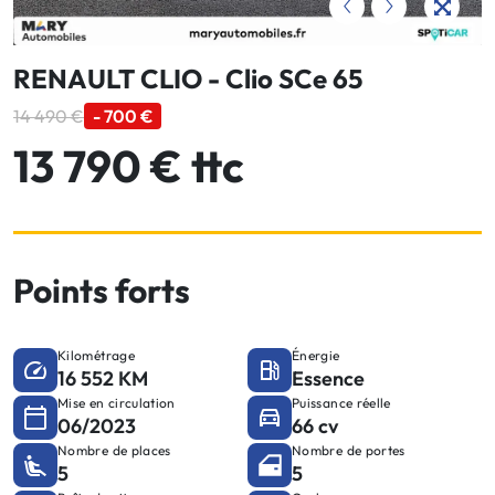
RENAULT CLIO - Clio SCe 65
14 490 €
- 700 €
13 790 € ttc
Points forts
Kilométrage
Énergie
16 552 KM
Essence
Mise en circulation
Puissance réelle
06/2023
66 cv
Nombre de places
Nombre de portes
5
5