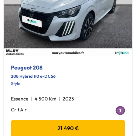
Peugeot 208
208 Hybrid 110 e-DCS6
Style
Essence
4 500 Km
2025
Crit'Air
21 490 €