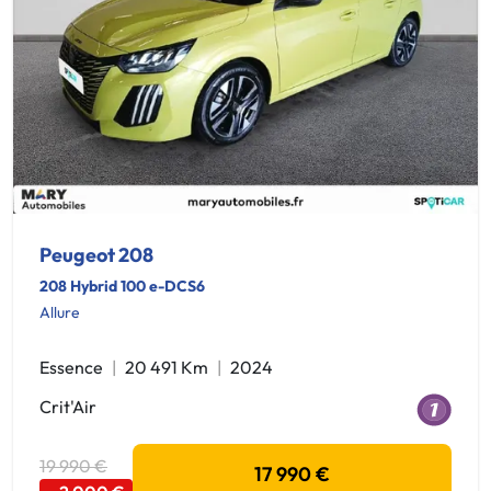
Peugeot 208
208 Hybrid 100 e-DCS6
Allure
Essence
20 491 Km
2024
Crit'Air
19 990 €
17 990 €