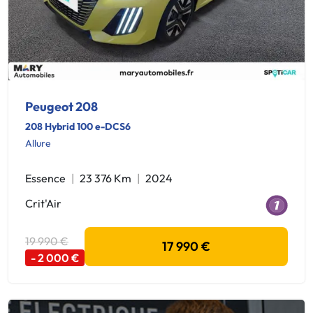
Peugeot 208
208 Hybrid 100 e-DCS6
Allure
Essence
23 376 Km
2024
Crit'Air
19 990 €
17 990 €
- 2 000 €