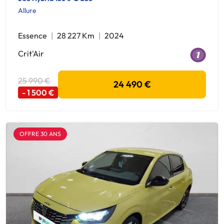
Allure
Essence
28 227 Km
2024
Crit'Air
25 990 €
24 490 €
- 1 500 €
OFFRE 30 ANS