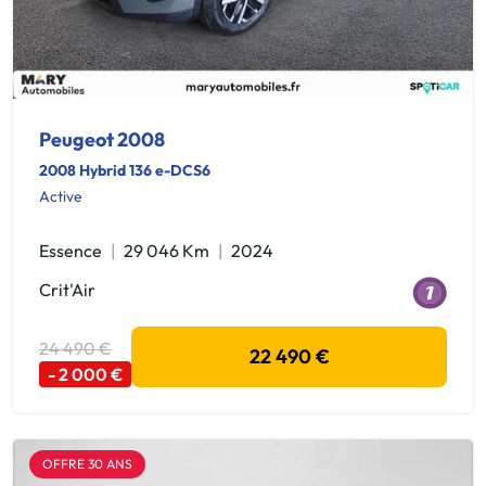
Peugeot 2008
2008 Hybrid 136 e-DCS6
Active
Essence
29 046 Km
2024
Crit'Air
24 490 €
22 490 €
- 2 000 €
OFFRE 30 ANS