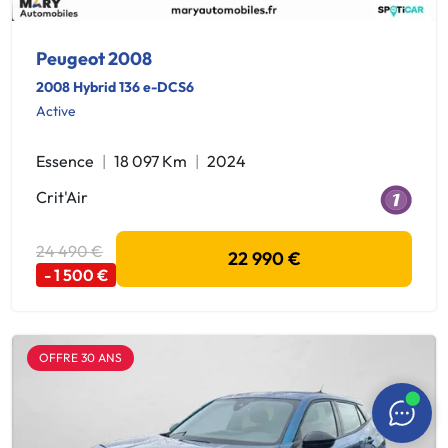
Peugeot 2008
2008 Hybrid 136 e-DCS6
Active
Essence
18 097 Km
2024
Crit'Air
24 490 €
22 990 €
- 1 500 €
OFFRE 30 ANS