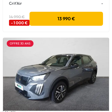
Crit'Air
-
14 990 €
13 990 €
- 1 000 €
OFFRE 30 ANS