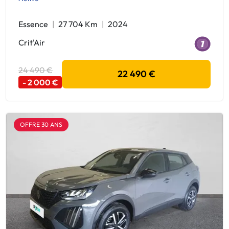
Essence
27 704 Km
2024
Crit'Air
24 490 €
22 490 €
- 2 000 €
OFFRE 30 ANS