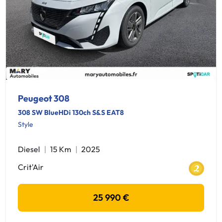
Peugeot 308
308 SW BlueHDi 130ch S&S EAT8
Style
Diesel
15 Km
2025
Crit'Air
25 990 €