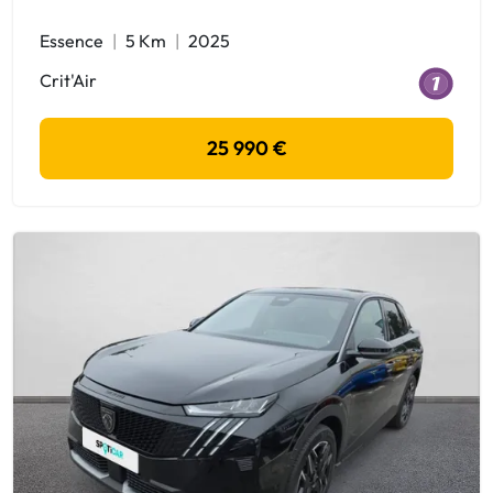
Essence
5 Km
2025
Crit'Air
25 990 €