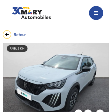
Retour
FAIBLE KM
‹
›