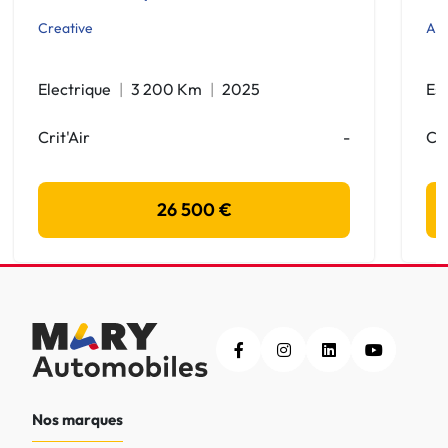
Creative
All
Electrique
3 200 Km
2025
Es
Crit'Air
-
Cri
26 500 €
Nos marques