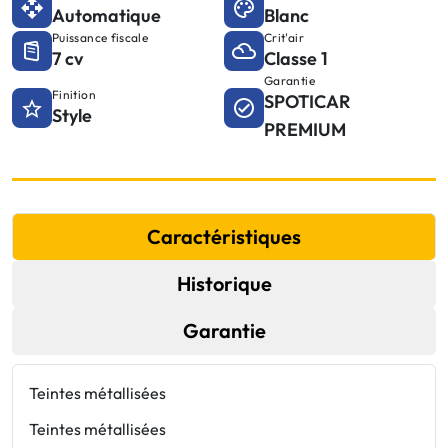
Automatique
Blanc
Puissance fiscale
Crit'air
7 cv
Classe 1
Garantie
Finition
SPOTICAR
Style
PREMIUM
Caractéristiques
Historique
Garantie
Teintes métallisées
C
Teintes métallisées
E