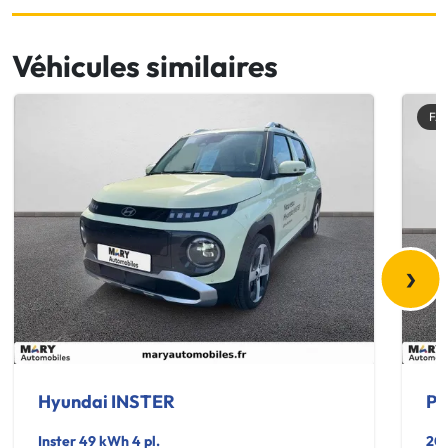
Véhicules similaires
FA
›
Hyundai INSTER
Pe
Inster 49 kWh 4 pl.
20