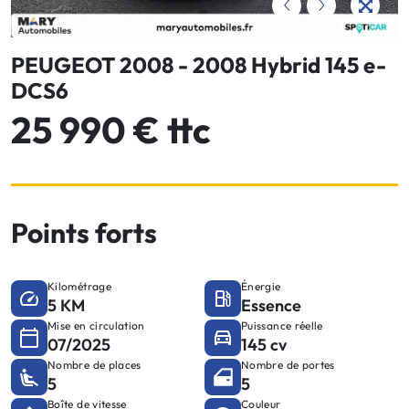
PEUGEOT 2008 - 2008 Hybrid 145 e-
DCS6
25 990 € ttc
Points forts
Kilométrage
Énergie
5 KM
Essence
Mise en circulation
Puissance réelle
07/2025
145 cv
Nombre de places
Nombre de portes
5
5
Boîte de vitesse
Couleur