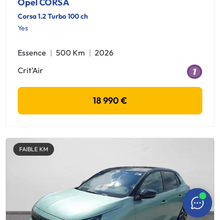
Opel CORSA
Corsa 1.2 Turbo 100 ch
Yes
Essence
500 Km
2026
Crit'Air
18 990 €
FAIBLE KM