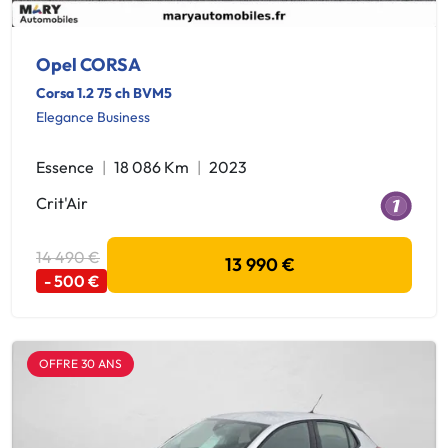
Opel CORSA
Corsa 1.2 75 ch BVM5
Elegance Business
Essence
18 086 Km
2023
Crit'Air
14 490 €
13 990 €
- 500 €
OFFRE 30 ANS