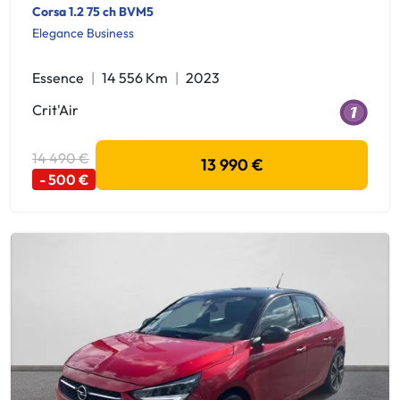
Corsa 1.2 75 ch BVM5
Elegance Business
Essence
14 556 Km
2023
Crit'Air
14 490 €
13 990 €
- 500 €