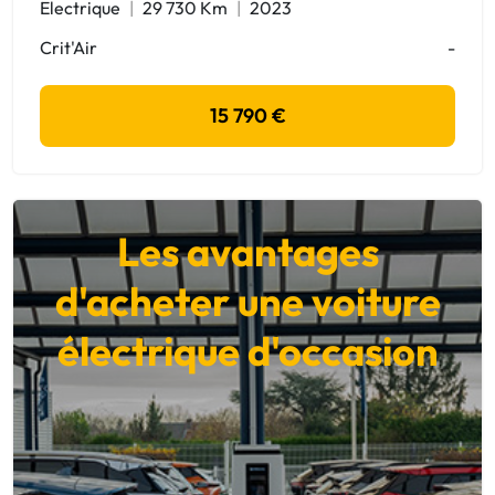
Electrique
29 730 Km
2023
Crit'Air
-
15 790 €
Les avantages
d'acheter une voiture
électrique d'occasion