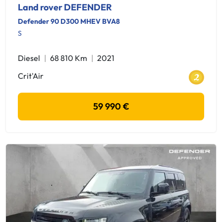
Land rover DEFENDER
Defender 90 D300 MHEV BVA8
S
Diesel
68 810 Km
2021
Crit'Air
59 990 €