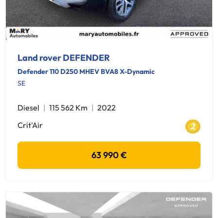
Land rover DEFENDER
Defender 110 D250 MHEV BVA8 X-Dynamic
SE
Diesel
115 562 Km
2022
Crit'Air
63 990 €