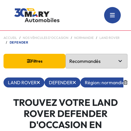
ACCUEIL
NOS VÉHICULES D'OCCASION
NORMANDIE
LAND ROVER
DEFENDER
Filtres
LAND ROVER
DEFENDER
Région: normandie
TROUVEZ VOTRE LAND
ROVER DEFENDER
D'OCCASION EN