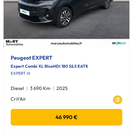
Peugeot EXPERT
Expert Combi XL BlueHDi 180 S&S EAT8
EXPERT III
Diesel
3 690 Km
2025
Crit'Air
46 990 €