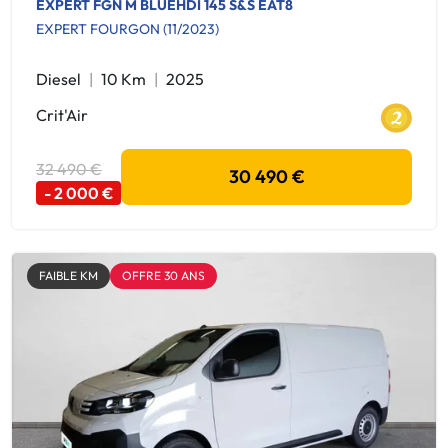
EXPERT FGN M BLUEHDI 145 S&S EAT8
EXPERT FOURGON (11/2023)
Diesel
10 Km
2025
Crit'Air
32 490 €
30 490 €
- 2 000 €
FAIBLE KM
OFFRE 30 ANS