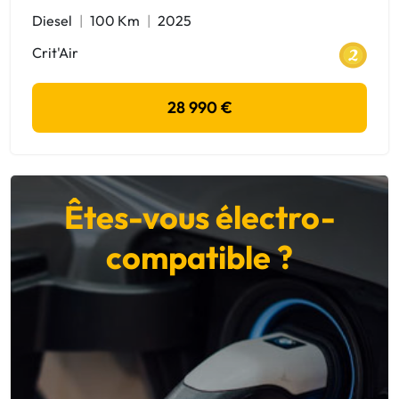
Diesel
100 Km
2025
Crit'Air
28 990 €
Êtes-vous électro-
compatible ?