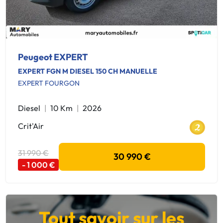
Peugeot EXPERT
EXPERT FGN M DIESEL 150 CH MANUELLE
EXPERT FOURGON
Diesel
10 Km
2026
Crit'Air
31 990 €
30 990 €
- 1 000 €
Tout savoir sur les