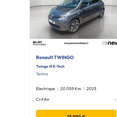
Renault TWINGO
Twingo III E-Tech
Techno
Electrique
20 059 Km
2023
Crit'Air
-
13 990 €