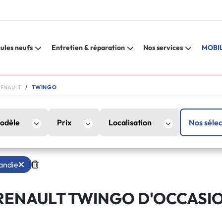
ules neufs
Entretien & réparation
Nos services
MOBIL
RENAULT
TWINGO
odèle
Prix
Localisation
Nos sélec
andie
RENAULT TWINGO D'OCCASI