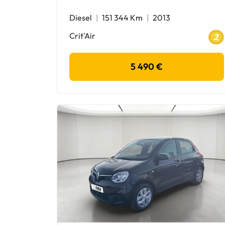
Diesel
151 344 Km
2013
Crit'Air
5 490 €