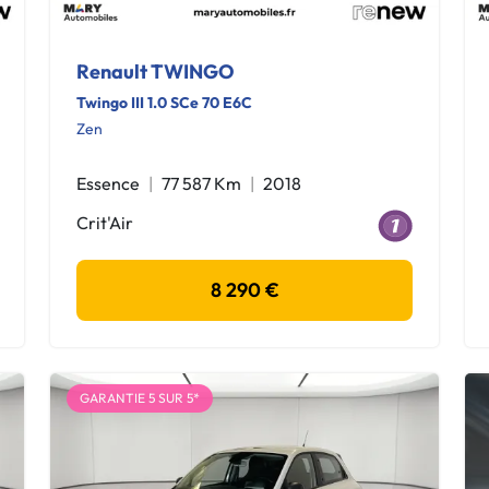
Renault TWINGO
Twingo III 1.0 SCe 70 E6C
Zen
Essence
77 587 Km
2018
Crit'Air
8 290 €
GARANTIE 5 SUR 5*