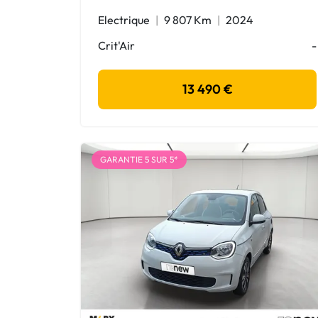
Electrique
9 807 Km
2024
Crit'Air
-
13 490 €
GARANTIE 5 SUR 5*