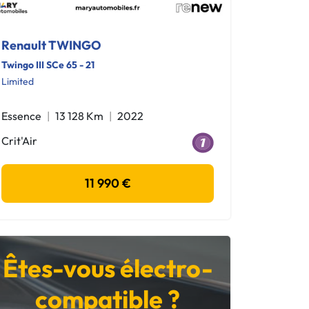
Renault TWINGO
Twingo III SCe 65 - 21
Limited
Essence
13 128 Km
2022
Crit'Air
11 990 €
Êtes-vous électro-
compatible ?