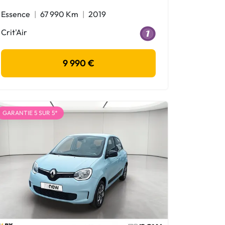
Essence
67 990 Km
2019
Crit'Air
9 990 €
GARANTIE 5 SUR 5*