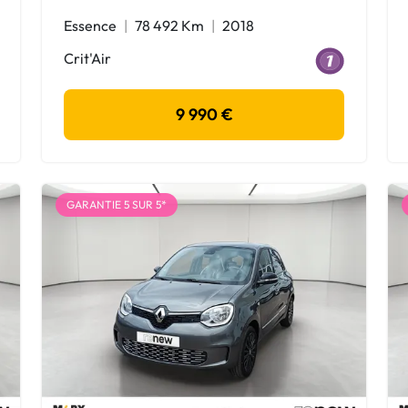
Essence
78 492 Km
2018
Crit'Air
9 990 €
GARANTIE 5 SUR 5*