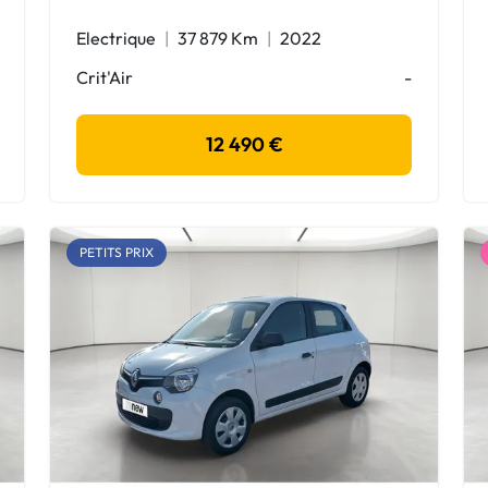
Electrique
37 879 Km
2022
Crit'Air
-
12 490 €
PETITS PRIX