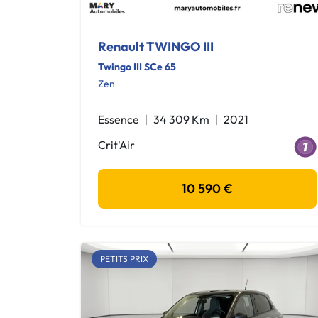
Renault TWINGO III
Twingo III SCe 65
Zen
Essence
34 309 Km
2021
Crit'Air
10 590 €
PETITS PRIX