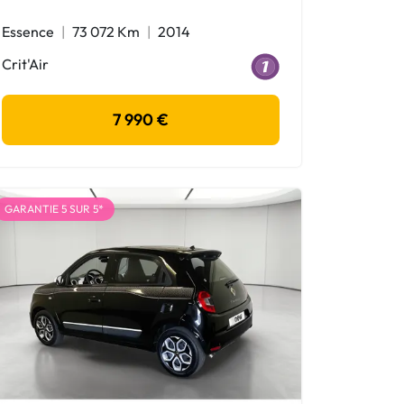
Essence
73 072 Km
2014
Crit'Air
7 990 €
GARANTIE 5 SUR 5*