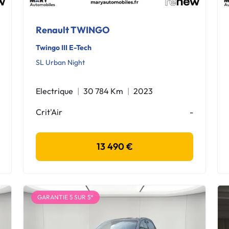
Renault TWINGO
Twingo III E-Tech
SL Urban Night
Electrique
30 784 Km
2023
Crit'Air
-
13 490 €
GARANTIE 5 SUR 5*