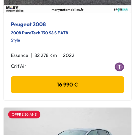
Peugeot 2008
2008 PureTech 130 S&S EAT8
Style
Essence
82 278 Km
2022
Crit'Air
16 990 €
OFFRE 30 ANS