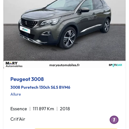
Peugeot 3008
3008 Puretech 130ch S&S BVM6
Allure
Essence
111 897 Km
2018
Crit'Air