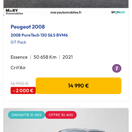
Peugeot 2008
2008 PureTech 130 S&S BVM6
GT Pack
Essence
50 658 Km
2021
Crit'Air
16 990 €
14 990 €
- 2 000 €
GARANTIE 10 ANS
OFFRE 30 ANS