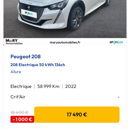
Peugeot 208
208 Electrique 50 kWh 136ch
Allure
Electrique
58 999 Km
2022
Crit'Air
-
18 490 €
17 490 €
- 1 000 €