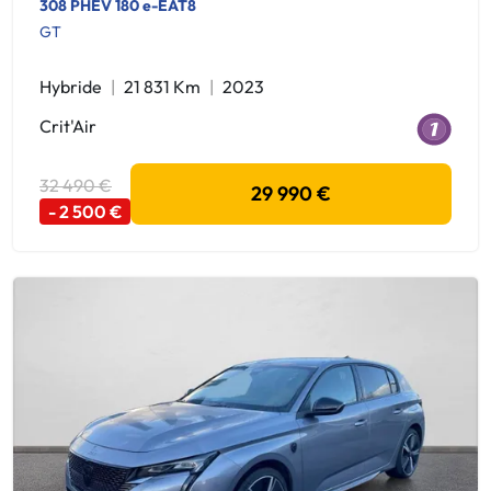
308 PHEV 180 e-EAT8
GT
Hybride
21 831 Km
2023
Crit'Air
32 490 €
29 990 €
- 2 500 €