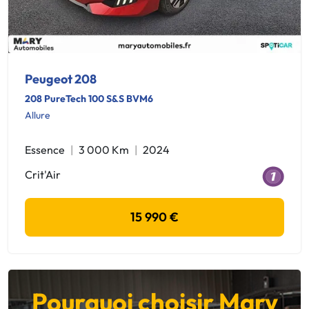
Peugeot 208
208 PureTech 100 S&S BVM6
Allure
Essence
3 000 Km
2024
Crit'Air
15 990 €
Pourquoi choisir Mary