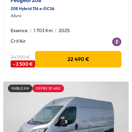
Peugeot 208
208 Hybrid 136 e-DCS6
Allure
Essence
1 703 Km
2025
Crit'Air
24 990 €
22 490 €
- 2 500 €
FAIBLE KM
OFFRE 30 ANS