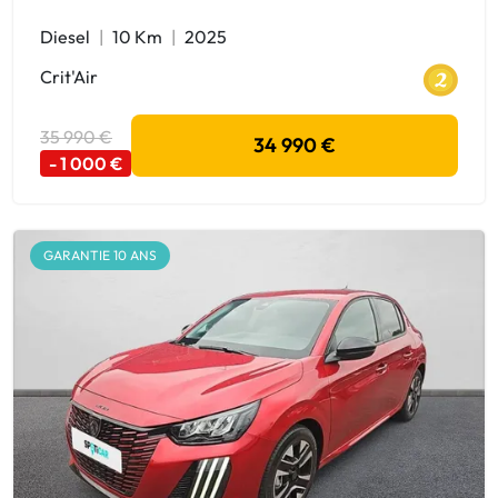
Diesel
10 Km
2025
Crit'Air
35 990 €
34 990 €
- 1 000 €
GARANTIE 10 ANS