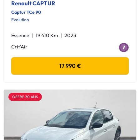
Renault CAPTUR
Captur TCe 90
Evolution
Essence
19 410 Km
2023
Crit'Air
17 990 €
OFFRE 30 ANS