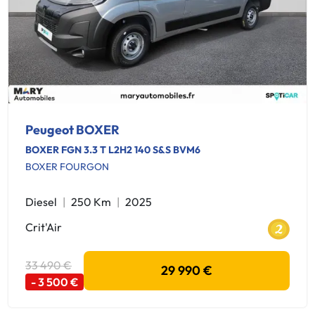
Peugeot BOXER
BOXER FGN 3.3 T L2H2 140 S&S BVM6
BOXER FOURGON
Diesel
250 Km
2025
Crit'Air
33 490 €
29 990 €
- 3 500 €