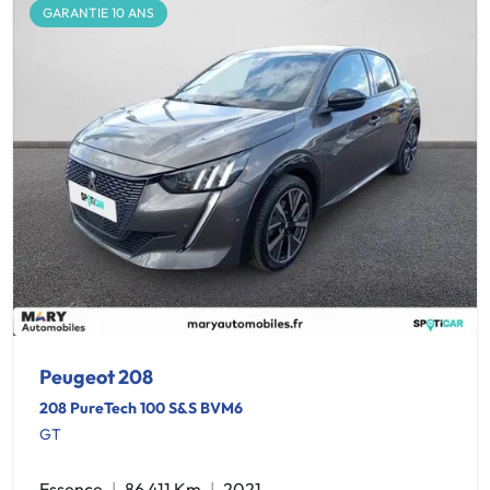
GARANTIE 10 ANS
Peugeot 208
208 PureTech 100 S&S BVM6
GT
Essence
86 411 Km
2021