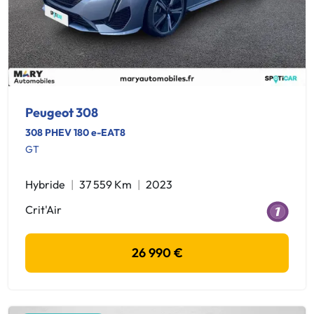
Peugeot 308
308 PHEV 180 e-EAT8
GT
Hybride
37 559 Km
2023
Crit'Air
26 990 €