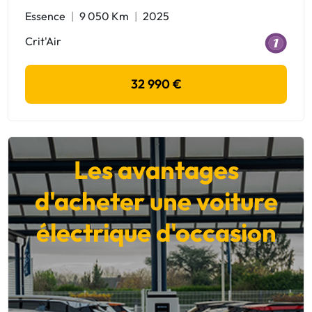
Essence
9 050 Km
2025
Crit'Air
32 990 €
Les avantages
d'acheter une voiture
électrique d'occasion