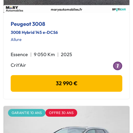
Peugeot 3008
3008 Hybrid 145 e-DCS6
Allure
Essence
9 050 Km
2025
Crit'Air
32 990 €
GARANTIE 10 ANS
OFFRE 30 ANS