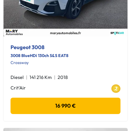
Peugeot 3008
3008 BlueHDi 130ch S&S EAT8
Crossway
Diesel
141 216 Km
2018
Crit'Air
16 990 €