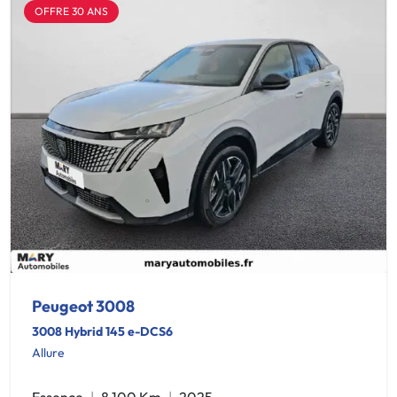
OFFRE 30 ANS
Peugeot 3008
3008 Hybrid 145 e-DCS6
Allure
Essence
8 100 Km
2025