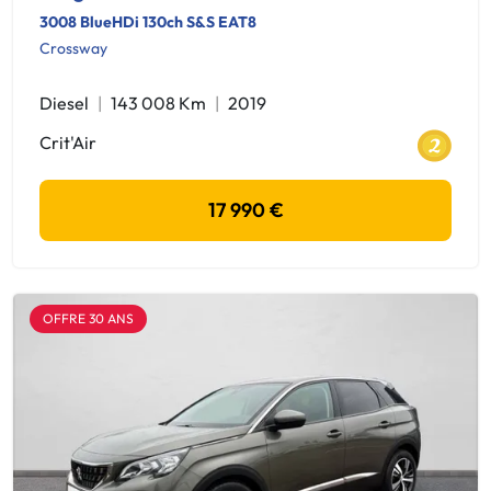
3008 BlueHDi 130ch S&S EAT8
Crossway
Diesel
143 008 Km
2019
Crit'Air
17 990 €
OFFRE 30 ANS