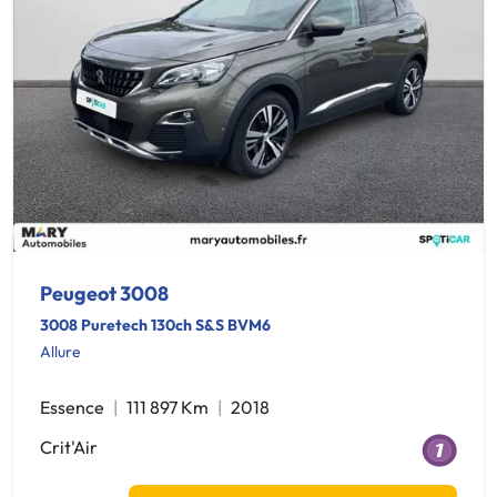
Peugeot 3008
3008 Puretech 130ch S&S BVM6
Allure
Essence
111 897 Km
2018
Crit'Air