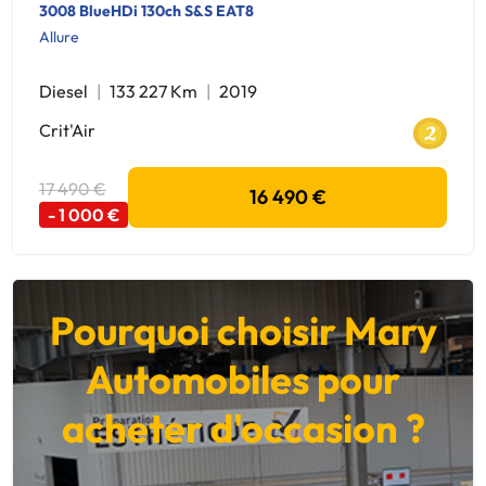
3008 BlueHDi 130ch S&S EAT8
Allure
Diesel
133 227 Km
2019
Crit'Air
17 490 €
16 490 €
- 1 000 €
Pourquoi choisir Mary
Automobiles pour
acheter d'occasion ?