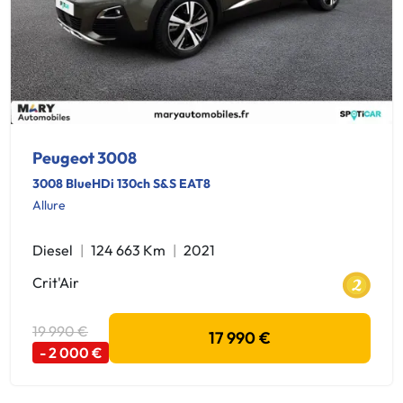
Peugeot 3008
3008 BlueHDi 130ch S&S EAT8
Allure
Diesel
124 663 Km
2021
Crit'Air
19 990 €
17 990 €
- 2 000 €