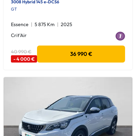
3008 Hybrid 145 e-DCS6
GT
Essence
5 875 Km
2025
Crit'Air
40 990 €
36 990 €
- 4 000 €