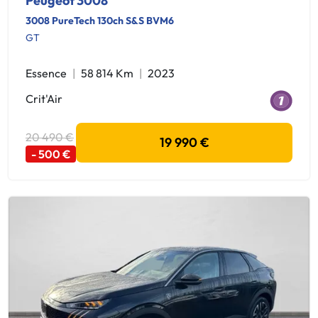
Peugeot 3008
3008 PureTech 130ch S&S BVM6
GT
Essence
58 814 Km
2023
Crit'Air
20 490 €
19 990 €
- 500 €