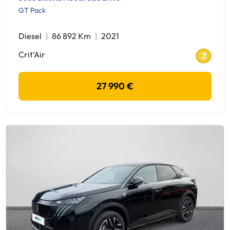
GT Pack
Diesel
86 892 Km
2021
Crit'Air
27 990 €