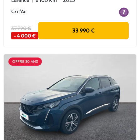
Crit'Air
37 990 €
33 990 €
- 4 000 €
OFFRE 30 ANS