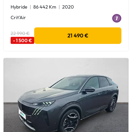
Hybride
86 442 Km
2020
Crit'Air
22 990 €
21 490 €
- 1 500 €