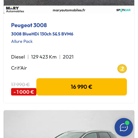
Peugeot 3008
3008 BlueHDi 130ch S&S BVM6
Allure Pack
Diesel
129 423 Km
2021
Crit'Air
17 990 €
16 990 €
- 1 000 €