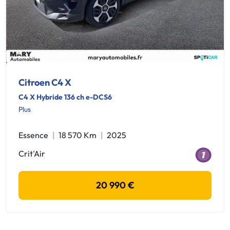
Citroen C4 X
C4 X Hybride 136 ch e-DCS6
Plus
Essence
18 570 Km
2025
Crit'Air
20 990 €