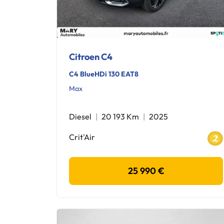
Citroen C4
C4 BlueHDi 130 EAT8
Max
Diesel
20 193 Km
2025
Crit'Air
25 990 €