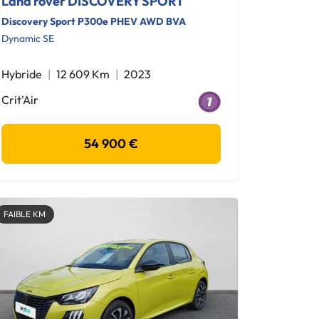
Land rover DISCOVERY SPORT
Discovery Sport P300e PHEV AWD BVA
Dynamic SE
Hybride
12 609 Km
2023
Crit'Air
54 900 €
FAIBLE KM