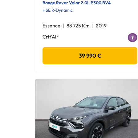
Range Rover Velar 2.0L P300 BVA
HSE R-Dynamic
Essence
88 725 Km
2019
Crit'Air
39 990 €