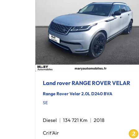
Land rover RANGE ROVER VELAR
Range Rover Velar 2.0L D240 BVA
SE
Diesel
134 721 Km
2018
Crit'Air