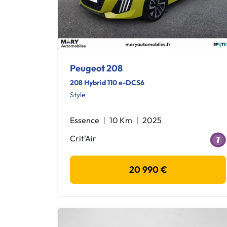
Peugeot 208
208 Hybrid 110 e-DCS6
Style
Essence
10 Km
2025
Crit'Air
20 990 €