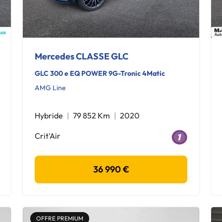
Mercedes CLASSE GLC
GLC 300 e EQ POWER 9G-Tronic 4Matic
AMG Line
Hybride
79 852 Km
2020
Crit'Air
36 990 €
OFFRE PREMIUM