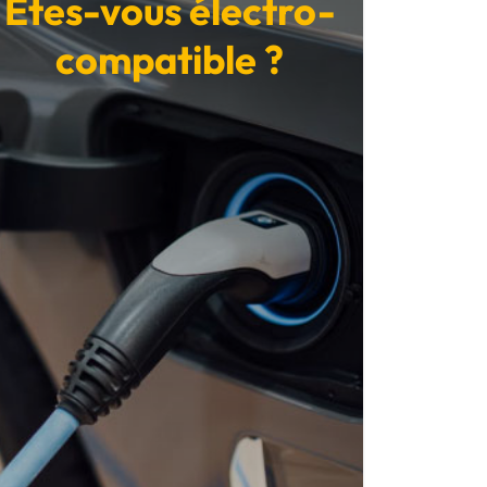
Êtes-vous électro-
compatible ?