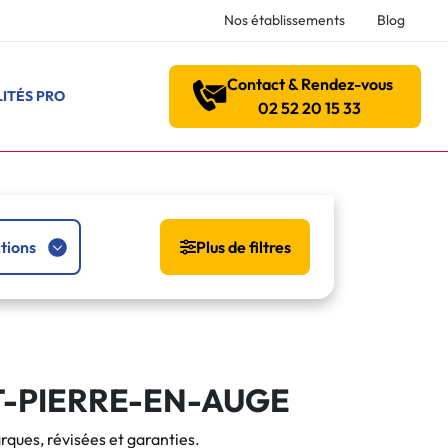
Nos établissements
Blog
Contact & Rendez-vous
ITÉS PRO
02 52 20 15 33
tions
Plus de filtres
T-PIERRE-EN-AUGE
rques, révisées et garanties.