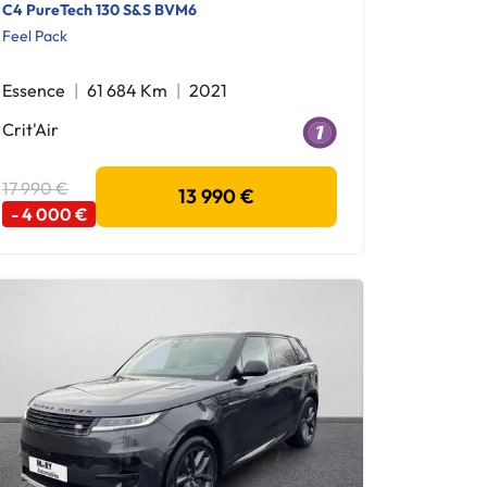
C4 PureTech 130 S&S BVM6
Feel Pack
Essence
61 684 Km
2021
Crit'Air
17 990 €
13 990 €
- 4 000 €