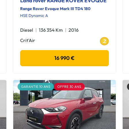
Land rover RANGE ROVER EVOQUE
Range Rover Evoque Mark III TD4 180
HSE Dynamic A
Diesel
136 354 Km
2016
Crit'Air
16 990 €
GARANTIE 10 ANS
OFFRE 30 ANS