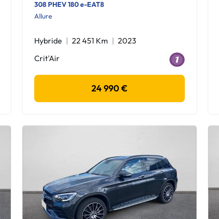
308 PHEV 180 e-EAT8
Allure
Hybride
22 451 Km
2023
Crit'Air
24 990 €