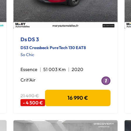
Ds DS 3
DS3 Crossback PureTech 130 EAT8
So Chic
Essence
51 003 Km
2020
Crit'Air
21 490 €
16 990 €
- 4 500 €