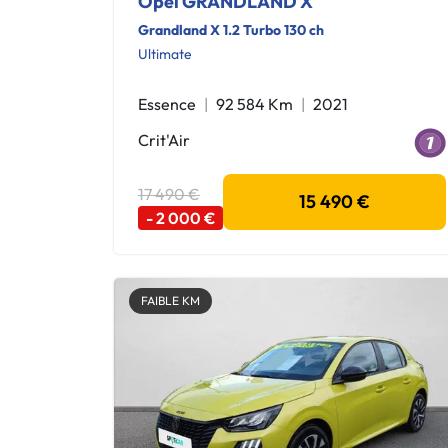
Opel GRANDLAND X
Grandland X 1.2 Turbo 130 ch
Ultimate
Essence
92 584 Km
2021
Crit'Air
17 490 €
15 490 €
- 2 000 €
FAIBLE KM