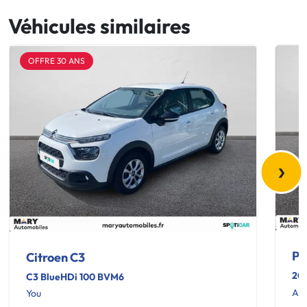
Véhicules similaires
OFFRE 30 ANS
›
Pe
Citroen C3
20
C3 BlueHDi 100 BVM6
Act
You