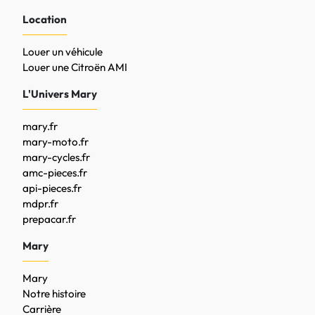
Location
Louer un véhicule
Louer une Citroën AMI
L'Univers Mary
mary.fr
mary-moto.fr
mary-cycles.fr
amc-pieces.fr
api-pieces.fr
mdpr.fr
prepacar.fr
Mary
Mary
Notre histoire
Carrière