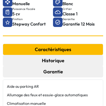
Manuelle
Blanc
Puissance fiscale
Crit'air
5 cv
Classe 1
Finition
Garantie
Stepway Confort
Garantie 12 Mois
Caractéristiques
Historique
Garantie
Aide au parking AR
3
Allumage des feux et essuie-glace automatiques
A
Climatisation manuelle
A