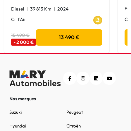
Es
Diesel
39 813 Km
2024
Cri
Crit'Air
15 490 €
13 490 €
- 2 000 €
Nos marques
Suzuki
Peugeot
Hyundai
Citroën