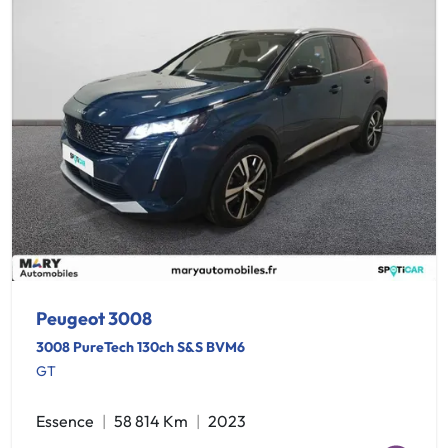
Peugeot 3008
3008 PureTech 130ch S&S BVM6
GT
Essence
58 814 Km
2023