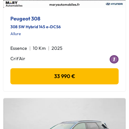
Peugeot 308
308 SW Hybrid 145 e-DCS6
Allure
Essence
10 Km
2025
Crit'Air
33 990 €