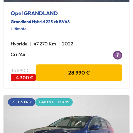
Opel GRANDLAND
Grandland Hybrid 225 ch BVA8
Ultimate
Hybride
47 270 Km
2022
Crit'Air
33 290 €
28 990 €
- 4 300 €
PETITS PRIX
GARANTIE 10 ANS