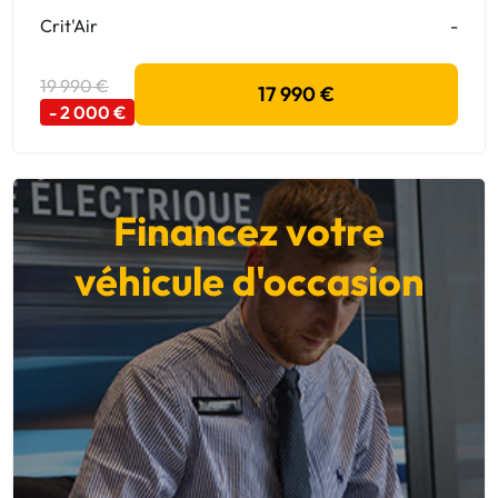
Crit'Air
-
19 990 €
17 990 €
- 2 000 €
Financez votre
véhicule d'occasion