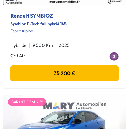
Renault SYMBIOZ
Symbioz E-Tech full hybrid 145
Esprit Alpine
Hybride
9 500 Km
2025
Crit'Air
35 200 €
GARANTIE 5 SUR 5*