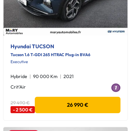
Hyundai TUCSON
Tucson 1.6 T-GDI 265 HTRAC Plug-in BVA6
Executive
Hybride
90 000 Km
2021
Crit'Air
29 490 €
26 990 €
- 2 500 €