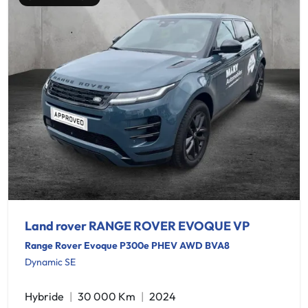
Land rover RANGE ROVER EVOQUE VP
Range Rover Evoque P300e PHEV AWD BVA8
Dynamic SE
Hybride
30 000 Km
2024