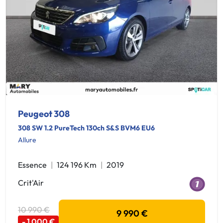
Peugeot 308
308 SW 1.2 PureTech 130ch S&S BVM6 EU6
Allure
Essence
124 196 Km
2019
Crit'Air
10 990 €
9 990 €
- 1 000 €