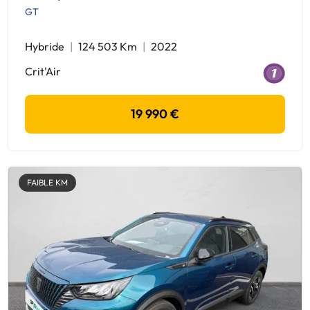
GT
Hybride
124 503 Km
2022
Crit'Air
19 990 €
FAIBLE KM