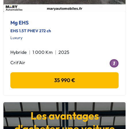
Mg EHS
EHS 1.5T PHEV 272 ch
Luxury
Hybride
1 000 Km
2025
Crit'Air
35 990 €
Les avantages
d'acheter une voiture