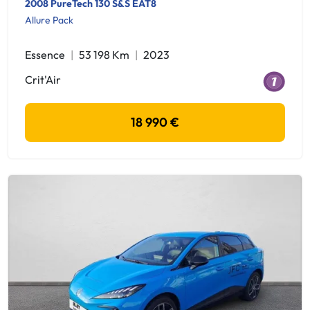
2008 PureTech 130 S&S EAT8
Allure Pack
Essence
53 198 Km
2023
Crit'Air
18 990 €