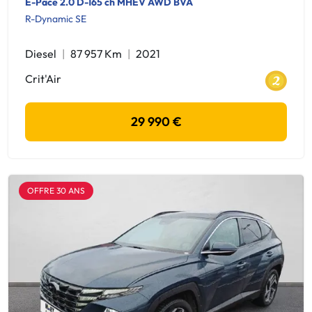
E-Pace 2.0 D-165 ch MHEV AWD BVA
R-Dynamic SE
Diesel
87 957 Km
2021
Crit'Air
29 990 €
OFFRE 30 ANS