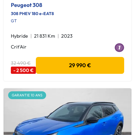
Peugeot 308
308 PHEV 180 e-EAT8
GT
Hybride
21 831 Km
2023
Crit'Air
32 490 €
29 990 €
- 2 500 €
GARANTIE 10 ANS