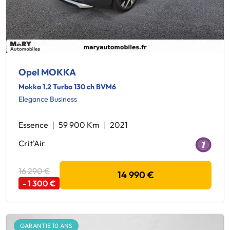
Opel MOKKA
Mokka 1.2 Turbo 130 ch BVM6
Elegance Business
Essence
59 900 Km
2021
Crit'Air
16 290 €
14 990 €
- 1 300 €
GARANTIE 10 ANS