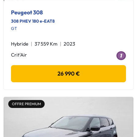
Peugeot 308
308 PHEV 180 e-EAT8
GT
Hybride
37 559 Km
2023
Crit'Air
26 990 €
OFFRE PREMIUM