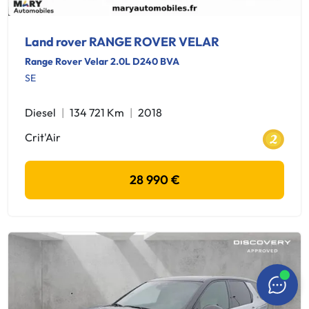
Land rover RANGE ROVER VELAR
Range Rover Velar 2.0L D240 BVA
SE
Diesel
134 721 Km
2018
Crit'Air
28 990 €