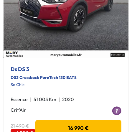
Ds DS 3
DS3 Crossback PureTech 130 EAT8
So Chic
Essence
51 003 Km
2020
Crit'Air
21 490 €
16 990 €