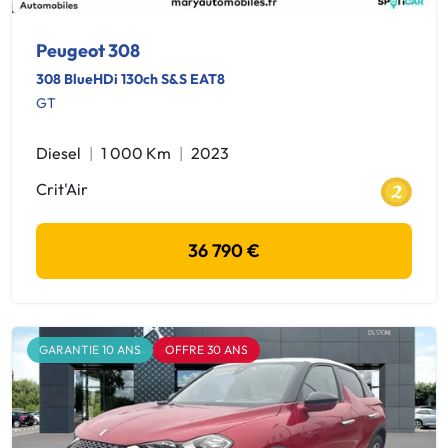
Peugeot 308
308 BlueHDi 130ch S&S EAT8
GT
Diesel
1 000 Km
2023
Crit'Air
36 790 €
GARANTIE 10 ANS
OFFRE 30 ANS