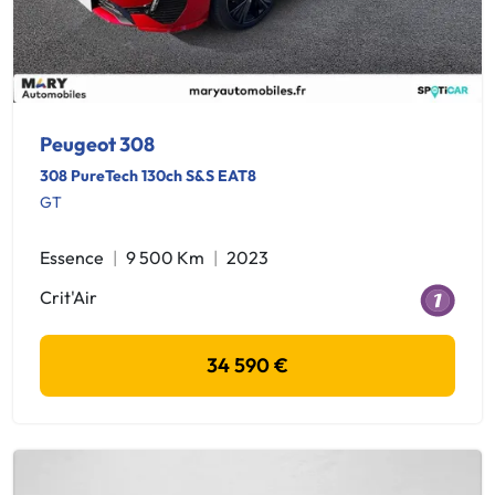
Peugeot 308
308 PureTech 130ch S&S EAT8
GT
Essence
9 500 Km
2023
Crit'Air
34 590 €