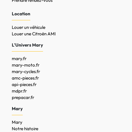
Prendre rendez-vous
Location
Louer un véhicule
Louer une Citroën AMI
L'Univers Mary
mary.fr
mary-moto.fr
mary-cycles.fr
amc-pieces.fr
api-pieces.fr
mdpr.fr
prepacar.fr
Mary
Mary
Notre histoire