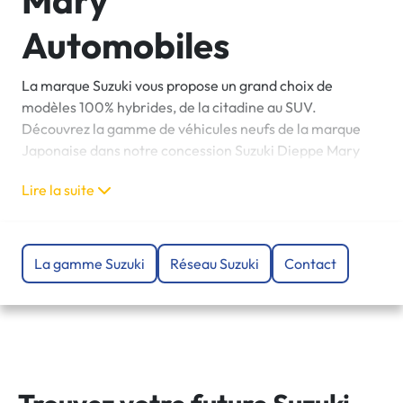
Mary
Automobiles
La marque Suzuki vous propose un grand choix de
modèles 100% hybrides, de la citadine au SUV.
Découvrez la gamme de véhicules neufs de la marque
Japonaise dans notre concession Suzuki Dieppe Mary
Automobiles ! Nos équipes expertes se tiennent à votre
Lire la suite
écoute, afin de vous conseiller et vous guider dans le
choix de votre future voiture hybride Suzuki.
La gamme Suzuki
Réseau Suzuki
Contact