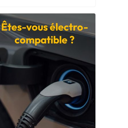
Êtes-vous électro-
compatible ?