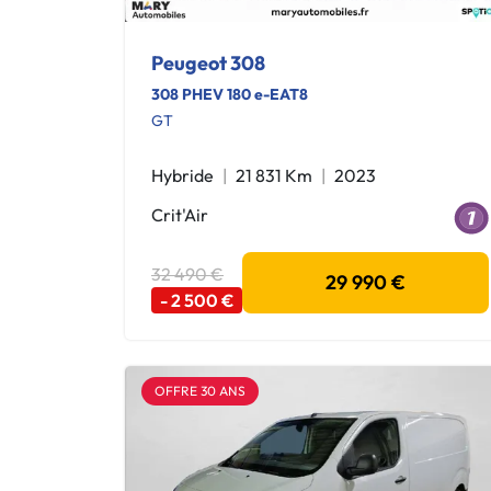
Peugeot 308
308 PHEV 180 e-EAT8
GT
Hybride
21 831 Km
2023
Crit'Air
32 490 €
29 990 €
- 2 500 €
OFFRE 30 ANS