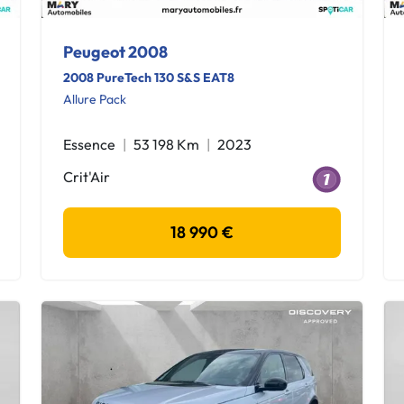
Peugeot 2008
2008 PureTech 130 S&S EAT8
Allure Pack
Essence
53 198 Km
2023
Crit'Air
18 990 €