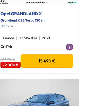
Opel GRANDLAND X
Grandland X 1.2 Turbo 130 ch
Ultimate
Essence
92 584 Km
2021
Crit'Air
17 490 €
15 490 €
- 2 000 €