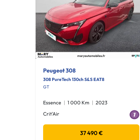
Peugeot 308
308 PureTech 130ch S&S EAT8
GT
Essence
1 000 Km
2023
Crit'Air
37 490 €