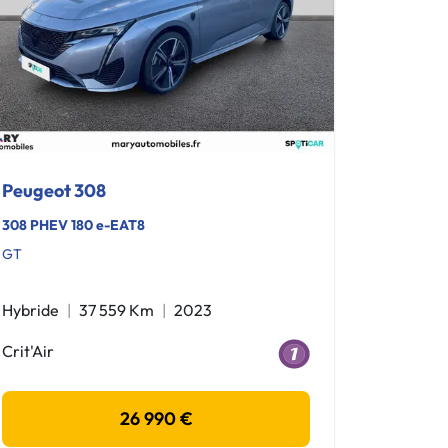
Peugeot 308
308 PHEV 180 e-EAT8
GT
Hybride
37 559 Km
2023
Crit'Air
26 990 €