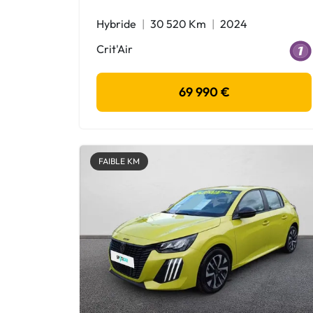
Hybride
30 520 Km
2024
Crit'Air
69 990 €
FAIBLE KM