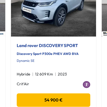
Land rover DISCOVERY SPORT
Discovery Sport P300e PHEV AWD BVA
Dynamic SE
Hybride
12 609 Km
2023
Crit'Air
54 900 €