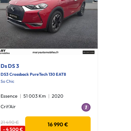
Ds DS 3
DS3 Crossback PureTech 130 EAT8
So Chic
Essence
51 003 Km
2020
Crit'Air
21 490 €
16 990 €
- 4 500 €