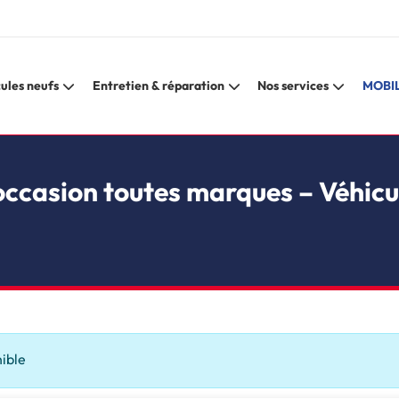
ules neufs
Entretien & réparation
Nos services
MOBIL
occasion toutes marques – Véhicu
nible