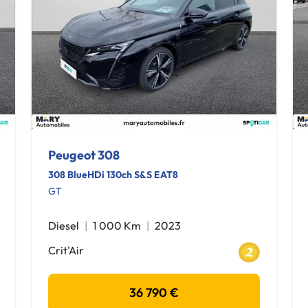
Peugeot 308
308 BlueHDi 130ch S&S EAT8
GT
Diesel
1 000 Km
2023
Crit'Air
36 790 €