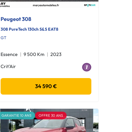
Peugeot 308
308 PureTech 130ch S&S EAT8
GT
Essence
9 500 Km
2023
Crit'Air
34 590 €
GARANTIE 10 ANS
OFFRE 30 ANS