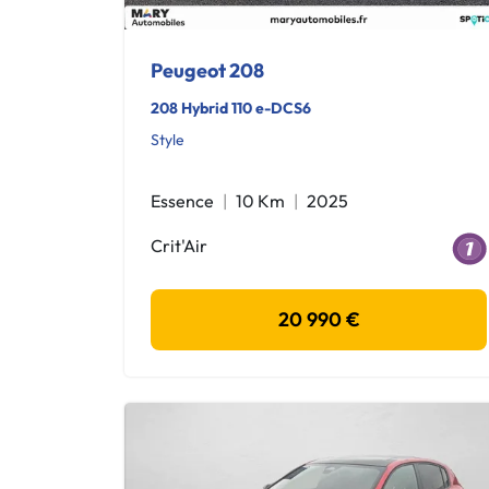
Peugeot 208
208 Hybrid 110 e-DCS6
Style
Essence
10 Km
2025
Crit'Air
20 990 €