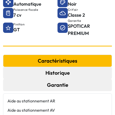
Automatique
Noir
Puissance fiscale
Crit'air
7 cv
Classe 2
Garantie
Finition
SPOTICAR
GT
PREMIUM
Caractéristiques
Historique
Garantie
Aide au stationnement AR
D
Aide au stationnement AV
D