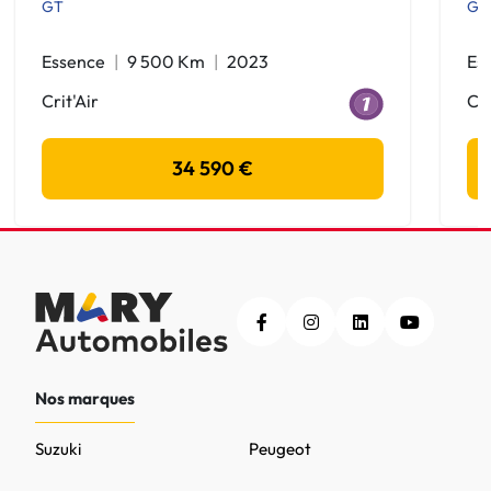
GT
GT
Essence
9 500 Km
2023
Es
Crit'Air
Cri
34 590 €
Nos marques
Suzuki
Peugeot