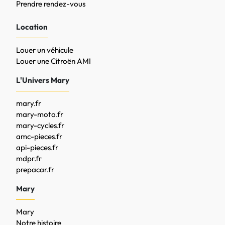
Prendre rendez-vous
Location
Louer un véhicule
Louer une Citroën AMI
L'Univers Mary
mary.fr
mary-moto.fr
mary-cycles.fr
amc-pieces.fr
api-pieces.fr
mdpr.fr
prepacar.fr
Mary
Mary
Notre histoire