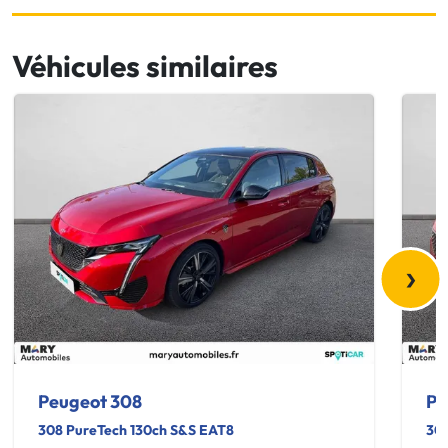
Véhicules similaires
›
Peugeot 308
Pe
308 PureTech 130ch S&S EAT8
308