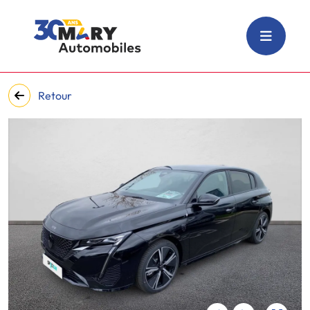
Retour
‹
›