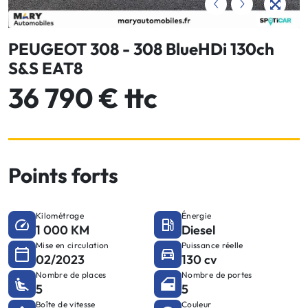
PEUGEOT 308 - 308 BlueHDi 130ch
S&S EAT8
36 790 € ttc
Points forts
Kilométrage
Énergie
1 000 KM
Diesel
Mise en circulation
Puissance réelle
02/2023
130 cv
Nombre de places
Nombre de portes
5
5
Boîte de vitesse
Couleur