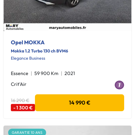
Opel MOKKA
Mokka 1.2 Turbo 130 ch BVM6
Elegance Business
Essence
59 900 Km
2021
Crit'Air
16 290 €
14 990 €
- 1 300 €
GARANTIE 10 ANS