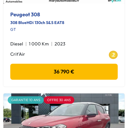
Peugeot 308
308 BlueHDi 130ch S&S EAT8
GT
Diesel
1 000 Km
2023
Crit'Air
36 790 €
GARANTIE 10 ANS
OFFRE 30 ANS