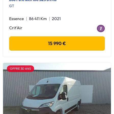
GT
Essence
86 411 Km
2021
Crit'Air
15 990 €
OFFRE 30 ANS