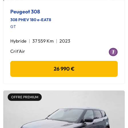
Peugeot 308
308 PHEV 180 e-EAT8
GT
Hybride
37 559 Km
2023
Crit'Air
26 990 €
OFFRE PREMIUM