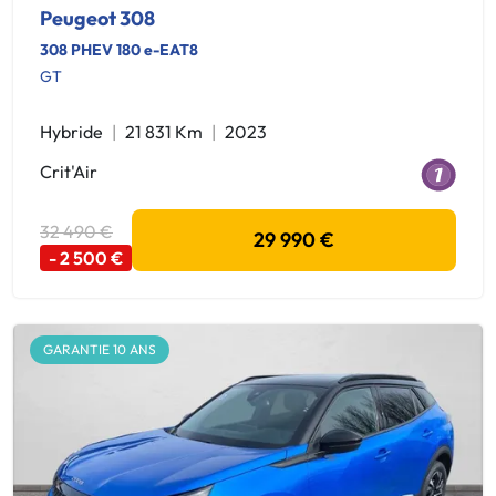
Peugeot 308
308 PHEV 180 e-EAT8
GT
Hybride
21 831 Km
2023
Crit'Air
32 490 €
29 990 €
- 2 500 €
GARANTIE 10 ANS