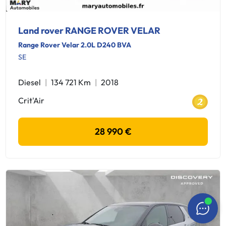
Land rover RANGE ROVER VELAR
Range Rover Velar 2.0L D240 BVA
SE
Diesel
134 721 Km
2018
Crit'Air
28 990 €