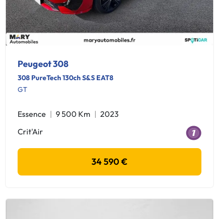
Peugeot 308
308 PureTech 130ch S&S EAT8
GT
Essence
9 500 Km
2023
Crit'Air
34 590 €