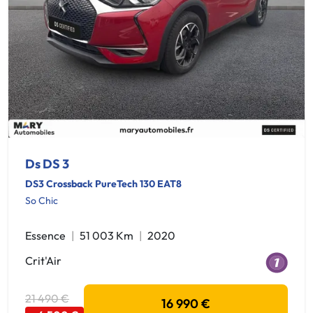
Ds DS 3
DS3 Crossback PureTech 130 EAT8
So Chic
Essence
51 003 Km
2020
Crit'Air
21 490 €
16 990 €