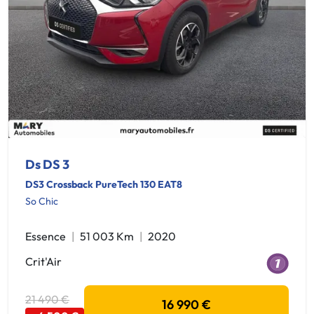
Ds DS 3
DS3 Crossback PureTech 130 EAT8
So Chic
Essence
51 003 Km
2020
Crit'Air
21 490 €
16 990 €