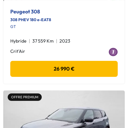
Peugeot 308
308 PHEV 180 e-EAT8
GT
Hybride
37 559 Km
2023
Crit'Air
26 990 €
OFFRE PREMIUM