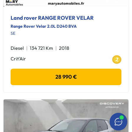
Land rover RANGE ROVER VELAR
Range Rover Velar 2.0L D240 BVA
SE
Diesel
134 721 Km
2018
Crit'Air
28 990 €