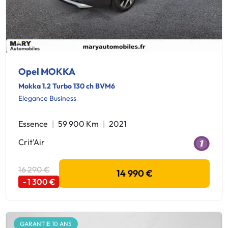
Opel MOKKA
Mokka 1.2 Turbo 130 ch BVM6
Elegance Business
Essence
59 900 Km
2021
Crit'Air
16 290 €
14 990 €
- 1 300 €
GARANTIE 10 ANS