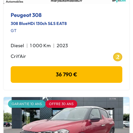
Peugeot 308
308 BlueHDi 130ch S&S EAT8
GT
Diesel
1 000 Km
2023
Crit'Air
36 790 €
GARANTIE 10 ANS
OFFRE 30 ANS