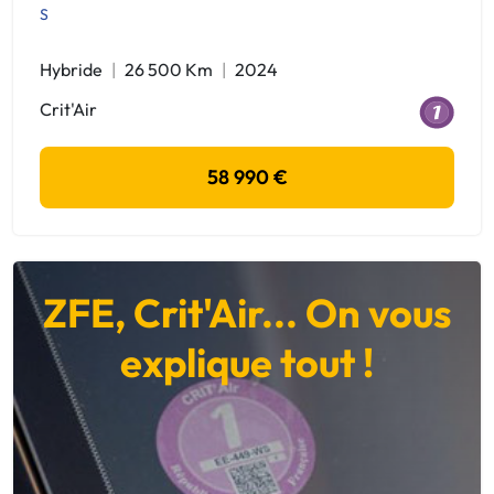
S
Hybride
26 500 Km
2024
Crit'Air
58 990 €
ZFE, Crit'Air... On vous
explique tout !