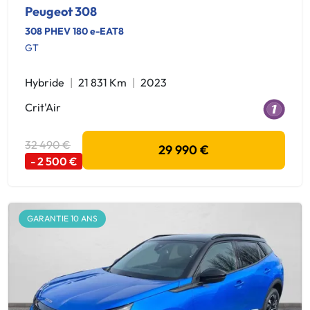
Peugeot 308
308 PHEV 180 e-EAT8
GT
Hybride
21 831 Km
2023
Crit'Air
32 490 €
29 990 €
- 2 500 €
GARANTIE 10 ANS