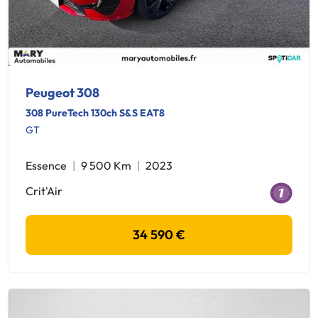
Peugeot 308
308 PureTech 130ch S&S EAT8
GT
Essence
9 500 Km
2023
Crit'Air
34 590 €