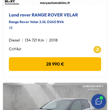
Land rover RANGE ROVER VELAR
Range Rover Velar 2.0L D240 BVA
SE
Diesel
134 721 Km
2018
Crit'Air
28 990 €