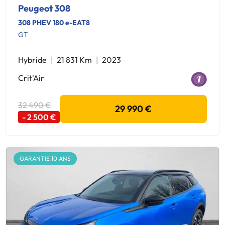
Peugeot 308
308 PHEV 180 e-EAT8
GT
Hybride
21 831 Km
2023
Crit'Air
32 490 €
29 990 €
- 2 500 €
GARANTIE 10 ANS