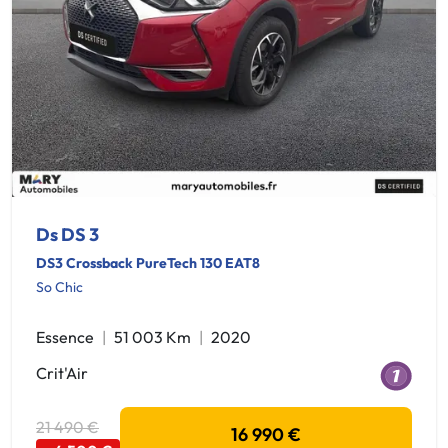
Ds DS 3
DS3 Crossback PureTech 130 EAT8
So Chic
Essence
51 003 Km
2020
Crit'Air
21 490 €
16 990 €