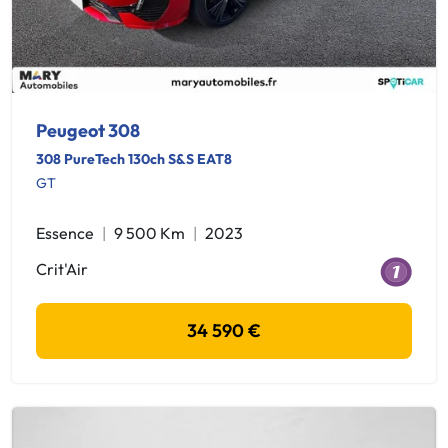
Peugeot 308
308 PureTech 130ch S&S EAT8
GT
Essence
9 500 Km
2023
Crit'Air
34 590 €