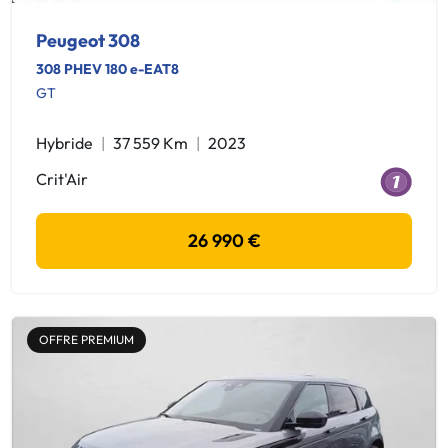
Peugeot 308
308 PHEV 180 e-EAT8
GT
Hybride
37 559 Km
2023
Crit'Air
26 990 €
OFFRE PREMIUM