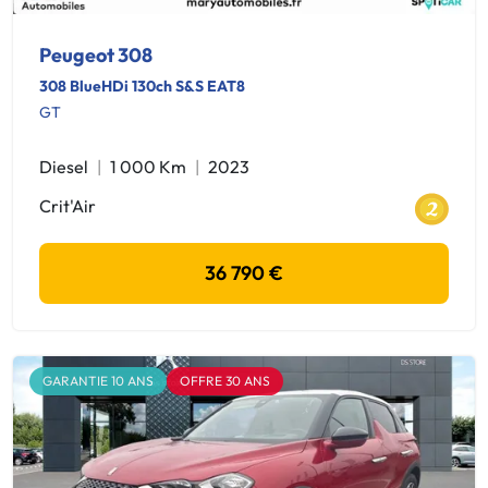
Peugeot 308
308 BlueHDi 130ch S&S EAT8
GT
Diesel
1 000 Km
2023
Crit'Air
36 790 €
GARANTIE 10 ANS
OFFRE 30 ANS