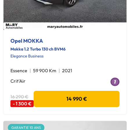
Opel MOKKA
Mokka 1.2 Turbo 130 ch BVM6
Elegance Business
Essence
59 900 Km
2021
Crit'Air
16 290 €
14 990 €
- 1 300 €
GARANTIE 10 ANS