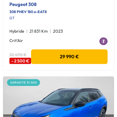
Peugeot 308
308 PHEV 180 e-EAT8
GT
Hybride
21 831 Km
2023
Crit'Air
32 490 €
29 990 €
- 2 500 €
GARANTIE 10 ANS