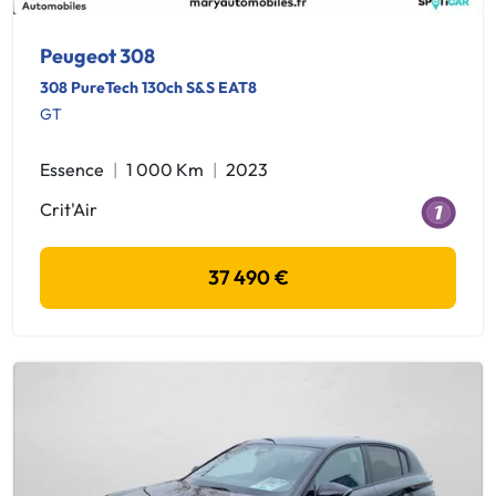
Peugeot 308
308 PureTech 130ch S&S EAT8
GT
Essence
1 000 Km
2023
Crit'Air
37 490 €