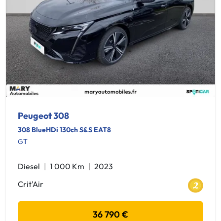
Peugeot 308
308 BlueHDi 130ch S&S EAT8
GT
Diesel
1 000 Km
2023
Crit'Air
36 790 €