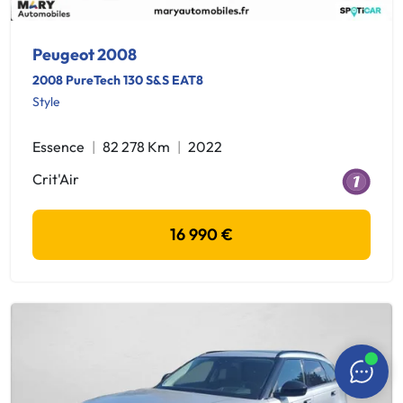
Peugeot 2008
2008 PureTech 130 S&S EAT8
Style
Essence
82 278 Km
2022
Crit'Air
16 990 €