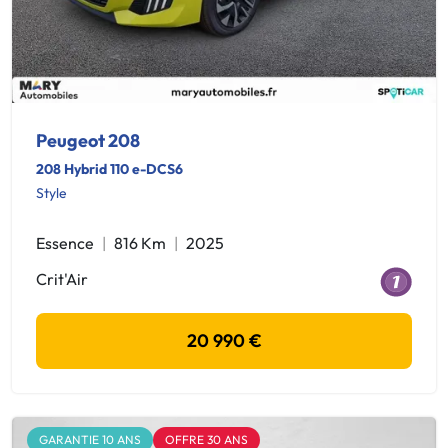
Peugeot 208
208 Hybrid 110 e-DCS6
Style
Essence
816 Km
2025
Crit'Air
20 990 €
GARANTIE 10 ANS
OFFRE 30 ANS