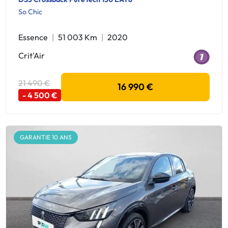
So Chic
Essence
51 003 Km
2020
Crit'Air
21 490 €
16 990 €
- 4 500 €
GARANTIE 10 ANS