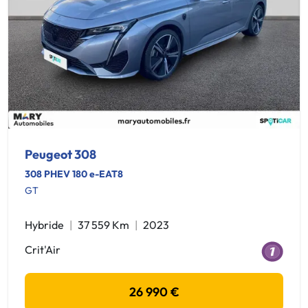
Peugeot 308
308 PHEV 180 e-EAT8
GT
Hybride
37 559 Km
2023
Crit'Air
26 990 €