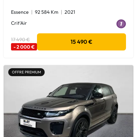
Essence
92 584 Km
2021
Crit'Air
17 490 €
15 490 €
- 2 000 €
OFFRE PREMIUM