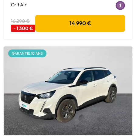
Crit'Air
16 290 €
14 990 €
- 1 300 €
GARANTIE 10 ANS