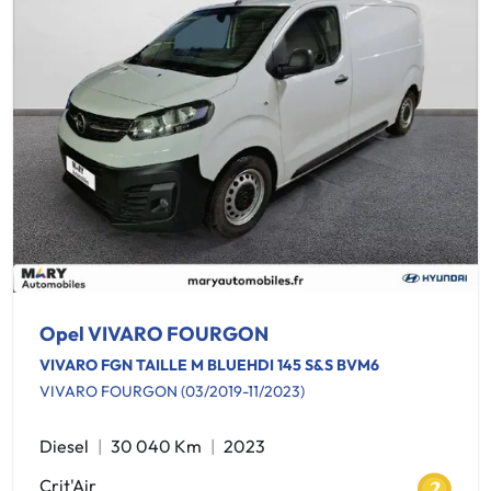
Opel VIVARO FOURGON
VIVARO FGN TAILLE M BLUEHDI 145 S&S BVM6
VIVARO FOURGON (03/2019-11/2023)
Diesel
30 040 Km
2023
Crit'Air