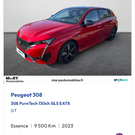
Peugeot 308
308 PureTech 130ch S&S EAT8
GT
Essence
9 500 Km
2023