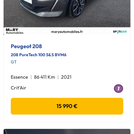
Peugeot 208
208 PureTech 100 S&S BVM6
GT
Essence
86 411 Km
2021
Crit'Air
15 990 €