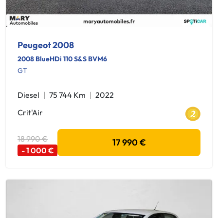
Peugeot 2008
2008 BlueHDi 110 S&S BVM6
GT
Diesel
75 744 Km
2022
Crit'Air
18 990 €
17 990 €
- 1 000 €