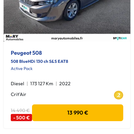
Peugeot 508
508 BlueHDi 130 ch S&S EAT8
Active Pack
Diesel
173 127 Km
2022
Crit'Air
14 490 €
13 990 €
- 500 €