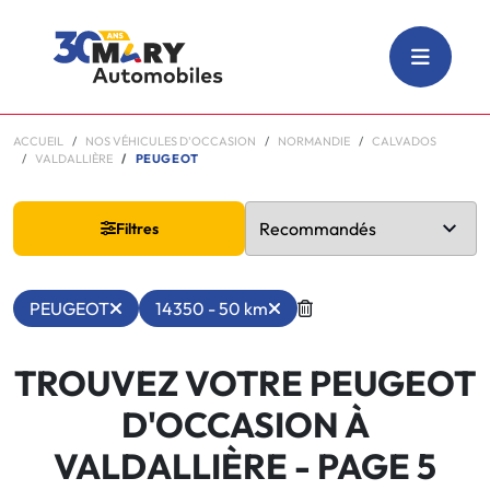
ACCUEIL
NOS VÉHICULES D'OCCASION
NORMANDIE
CALVADOS
VALDALLIÈRE
PEUGEOT
Filtres
PEUGEOT
14350 - 50 km
TROUVEZ VOTRE PEUGEOT
D'OCCASION À
VALDALLIÈRE
- PAGE 5