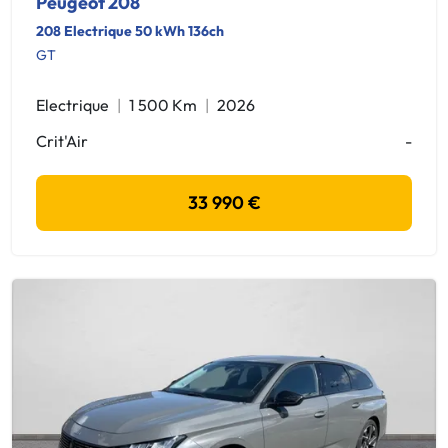
Peugeot 208
208 Electrique 50 kWh 136ch
GT
Electrique
1 500 Km
2026
Crit'Air
-
33 990 €