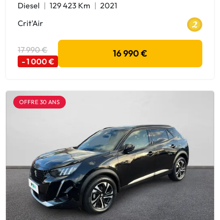
Diesel
129 423 Km
2021
Crit'Air
17 990 €
16 990 €
- 1 000 €
OFFRE 30 ANS