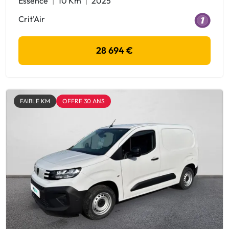
Essence
10 Km
2025
Crit'Air
28 694 €
FAIBLE KM
OFFRE 30 ANS