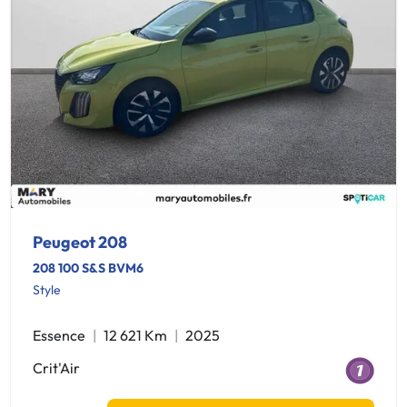
Peugeot 208
208 100 S&S BVM6
Style
Essence
12 621 Km
2025
Crit'Air