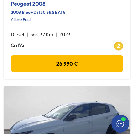
Peugeot 2008
2008 BlueHDi 130 S&S EAT8
Allure Pack
Diesel
56 037 Km
2023
Crit'Air
26 990 €