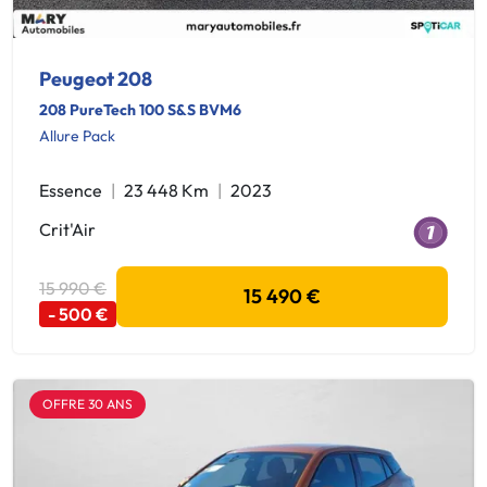
Peugeot 208
208 PureTech 100 S&S BVM6
Allure Pack
Essence
23 448 Km
2023
Crit'Air
15 990 €
15 490 €
- 500 €
OFFRE 30 ANS