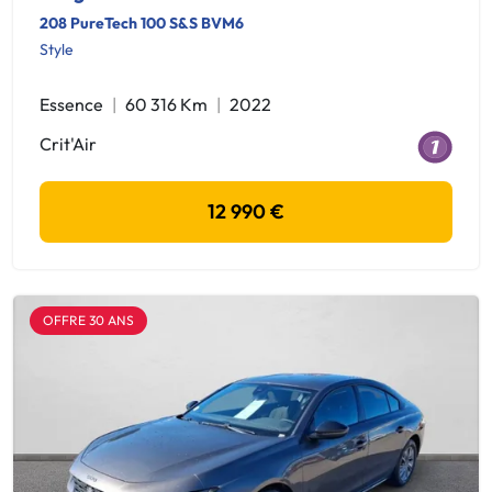
208 PureTech 100 S&S BVM6
Style
Essence
60 316 Km
2022
Crit'Air
12 990 €
OFFRE 30 ANS