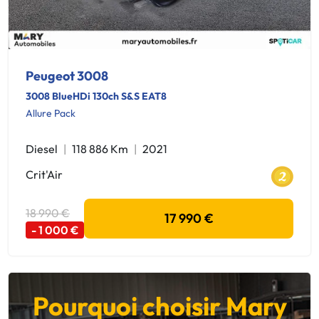
Peugeot 3008
3008 BlueHDi 130ch S&S EAT8
Allure Pack
Diesel
118 886 Km
2021
Crit'Air
18 990 €
17 990 €
- 1 000 €
Pourquoi choisir Mary