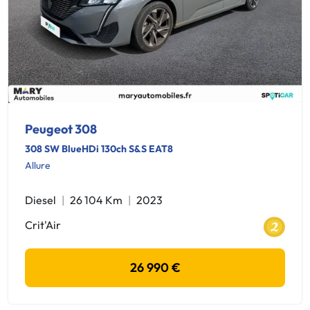
Peugeot 308
308 SW BlueHDi 130ch S&S EAT8
Allure
Diesel
26 104 Km
2023
Crit'Air
26 990 €