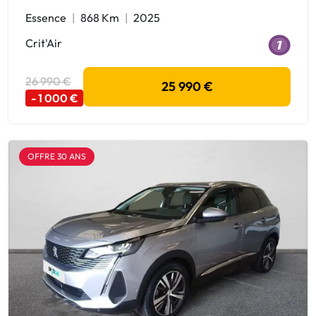
Essence
868 Km
2025
Crit'Air
26 990 €
25 990 €
- 1 000 €
OFFRE 30 ANS