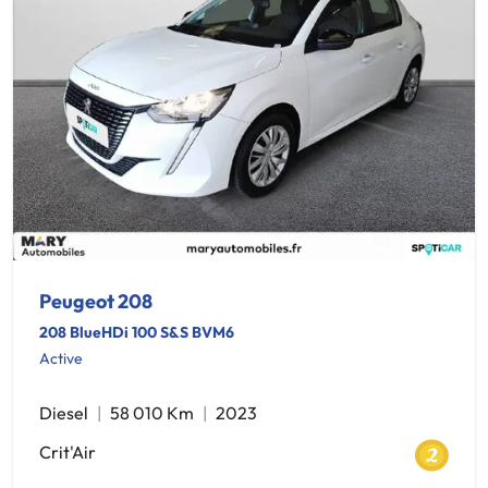
Peugeot 208
208 BlueHDi 100 S&S BVM6
Active
Diesel
58 010 Km
2023
Crit'Air