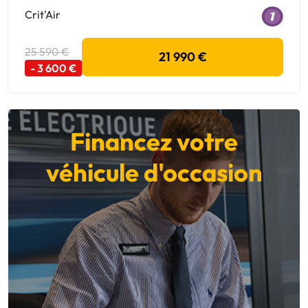
Crit'Air
25 590 €
21 990 €
- 3 600 €
Financez votre
véhicule d'occasion