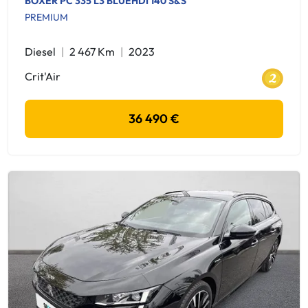
BOXER PC 335 L3 BLUEHDI 140 S&S
PREMIUM
Diesel
2 467 Km
2023
Crit'Air
36 490 €