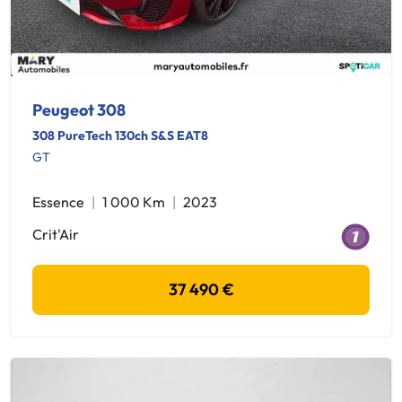
Peugeot 308
308 PureTech 130ch S&S EAT8
GT
Essence
1 000 Km
2023
Crit'Air
37 490 €