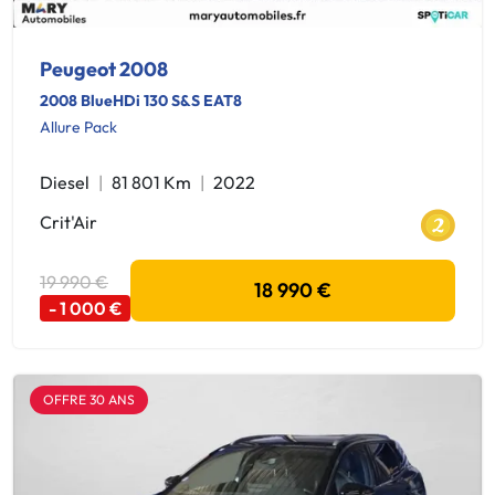
Peugeot 2008
2008 BlueHDi 130 S&S EAT8
Allure Pack
Diesel
81 801 Km
2022
Crit'Air
19 990 €
18 990 €
- 1 000 €
OFFRE 30 ANS