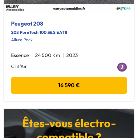
Peugeot 208
208 PureTech 100 S&S EAT8
Allure Pack
Essence
24 500 Km
2023
Crit'Air
16 590 €
Êtes-vous électro-
compatible ?