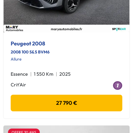
Peugeot 2008
2008 100 S&S BVM6
Allure
Essence
1 550 Km
2025
Crit'Air
27 790 €
OFFRE 30 ANS