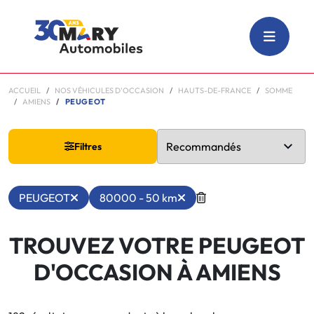
ACCUEIL
NOS VÉHICULES D'OCCASION
HAUTS-DE-FRANCE
SOMME
AMIENS
PEUGEOT
Filtres
PEUGEOT
80000 - 50 km
TROUVEZ VOTRE PEUGEOT
D'OCCASION À AMIENS