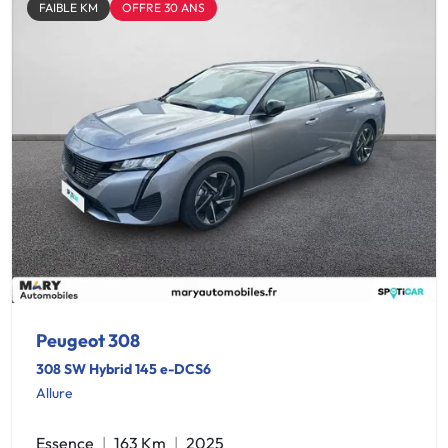
FAIBLE KM
OFFRE 30 ANS
Peugeot 308
308 SW Hybrid 145 e-DCS6
Allure
Essence
163 Km
2025