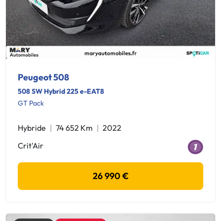
Peugeot 508
508 SW Hybrid 225 e-EAT8
GT Pack
Hybride
74 652 Km
2022
Crit'Air
26 990 €