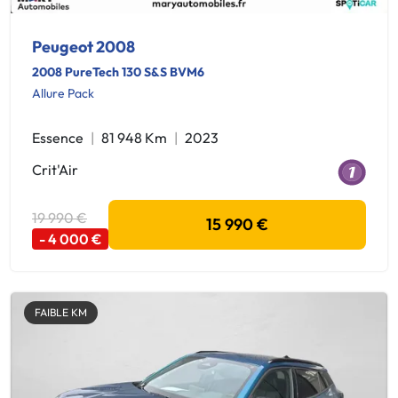
Peugeot 2008
2008 PureTech 130 S&S BVM6
Allure Pack
Essence
81 948 Km
2023
Crit'Air
19 990 €
15 990 €
- 4 000 €
FAIBLE KM