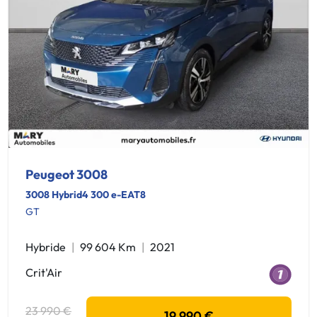
Peugeot 3008
3008 Hybrid4 300 e-EAT8
GT
Hybride
99 604 Km
2021
Crit'Air
23 990 €
19 990 €