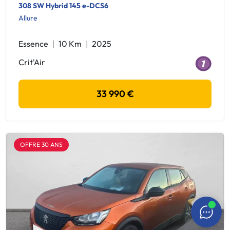
308 SW Hybrid 145 e-DCS6
Allure
Essence
10 Km
2025
Crit'Air
33 990 €
OFFRE 30 ANS