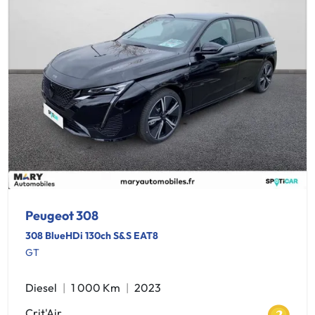
Peugeot 308
308 BlueHDi 130ch S&S EAT8
GT
Diesel
1 000 Km
2023
Crit'Air