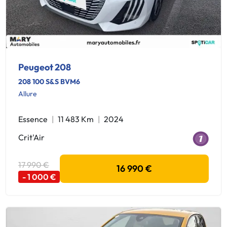
Peugeot 208
208 100 S&S BVM6
Allure
Essence
11 483 Km
2024
Crit'Air
17 990 €
16 990 €
- 1 000 €