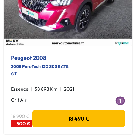
Peugeot 2008
2008 PureTech 130 S&S EAT8
GT
Essence
58 898 Km
2021
Crit'Air
18 990 €
18 490 €
- 500 €