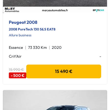
Peugeot 2008
2008 PureTech 130 S&S EAT8
Allure business
Essence
73 330 Km
2020
Crit'Air
-
15 990 €
15 490 €
- 500 €