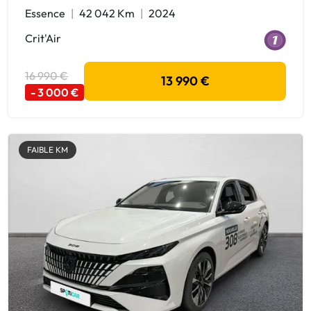
Essence
42 042 Km
2024
Crit'Air
16 990 €
13 990 €
- 3 000 €
FAIBLE KM