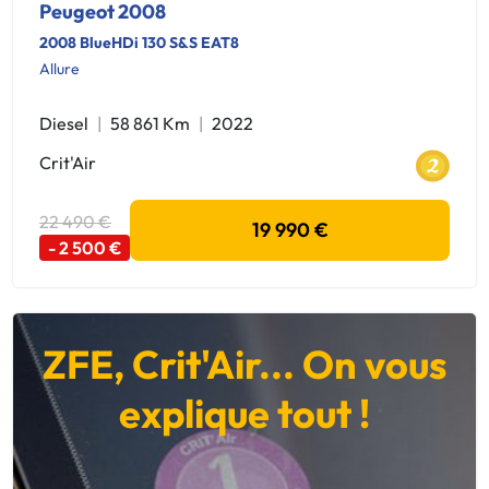
Peugeot 2008
2008 BlueHDi 130 S&S EAT8
Allure
Diesel
58 861 Km
2022
Crit'Air
22 490 €
19 990 €
- 2 500 €
ZFE, Crit'Air... On vous
explique tout !