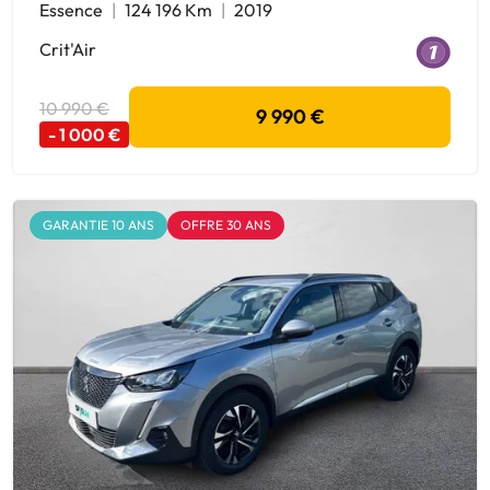
Essence
124 196 Km
2019
Crit'Air
10 990 €
9 990 €
- 1 000 €
GARANTIE 10 ANS
OFFRE 30 ANS