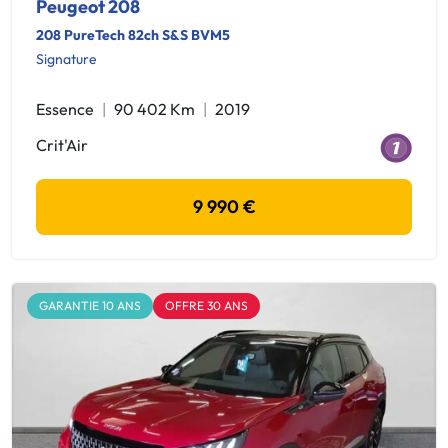
Peugeot 208
208 PureTech 82ch S&S BVM5
Signature
Essence
90 402 Km
2019
Crit'Air
9 990 €
GARANTIE 10 ANS
OFFRE 30 ANS