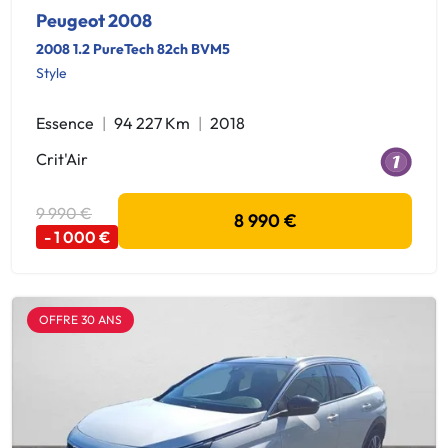
Peugeot 2008
2008 1.2 PureTech 82ch BVM5
Style
Essence
94 227 Km
2018
Crit'Air
9 990 €
8 990 €
- 1 000 €
OFFRE 30 ANS