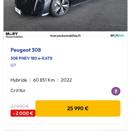
Peugeot 308
308 PHEV 180 e-EAT8
GT
Hybride
60 851 Km
2022
Crit'Air
27 990 €
25 990 €
- 2 000 €