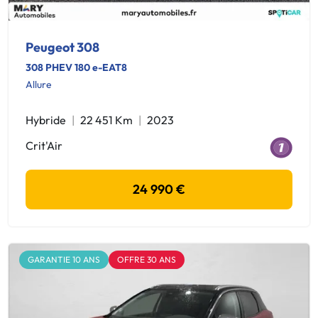
Peugeot 308
308 PHEV 180 e-EAT8
Allure
Hybride
22 451 Km
2023
Crit'Air
24 990 €
GARANTIE 10 ANS
OFFRE 30 ANS