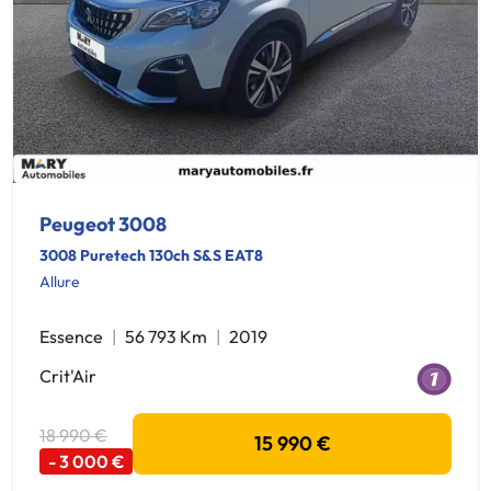
Peugeot 3008
3008 Puretech 130ch S&S EAT8
Allure
Essence
56 793 Km
2019
Crit'Air
18 990 €
15 990 €
- 3 000 €