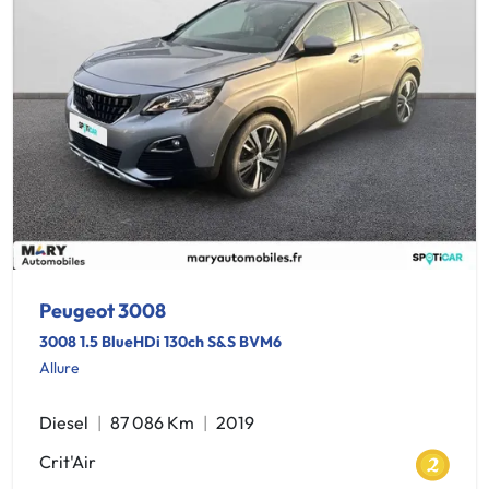
Peugeot 3008
3008 1.5 BlueHDi 130ch S&S BVM6
Allure
Diesel
87 086 Km
2019
Crit'Air