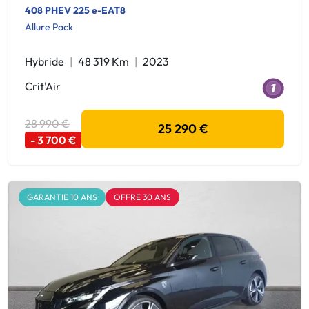
408 PHEV 225 e-EAT8
Allure Pack
Hybride
48 319 Km
2023
Crit'Air
28 990 €
25 290 €
- 3 700 €
GARANTIE 10 ANS
OFFRE 30 ANS