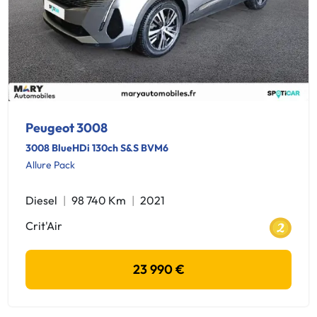
Peugeot 3008
3008 BlueHDi 130ch S&S BVM6
Allure Pack
Diesel
98 740 Km
2021
Crit'Air
23 990 €