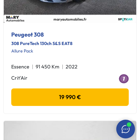
Peugeot 308
308 PureTech 130ch S&S EAT8
Allure Pack
Essence
91 450 Km
2022
Crit'Air
19 990 €