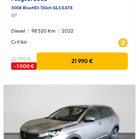
3008 BlueHDi 130ch S&S EAT8
GT
Diesel
98 520 Km
2022
Crit'Air
22 990 €
21 990 €
- 1 000 €