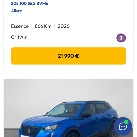
208 100 S&S BVM6
Allure
Essence
866 Km
2026
Crit'Air
21 990 €