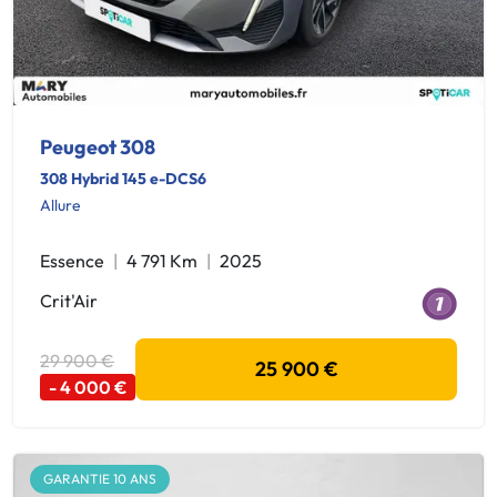
Peugeot 308
308 Hybrid 145 e-DCS6
Allure
Essence
4 791 Km
2025
Crit'Air
29 900 €
25 900 €
- 4 000 €
GARANTIE 10 ANS