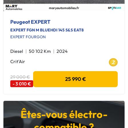
Peugeot EXPERT
EXPERT FGN M BLUEHDI 145 S&S EAT8
EXPERT FOURGON
Diesel
50 102 Km
2024
Crit'Air
29 000 €
25 990 €
- 3 010 €
Êtes-vous électro-
compatible ?