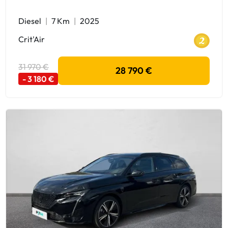
Diesel
7 Km
2025
Crit'Air
31 970 €
28 790 €
- 3 180 €