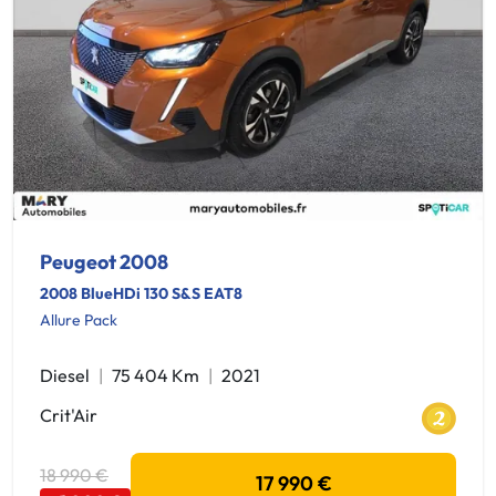
Peugeot 2008
2008 BlueHDi 130 S&S EAT8
Allure Pack
Diesel
75 404 Km
2021
Crit'Air
18 990 €
17 990 €