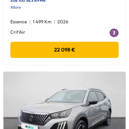
208 100 S&S BVM6
Allure
Essence
1 499 Km
2026
Crit'Air
22 098 €