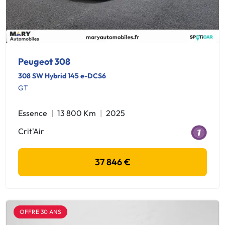
Peugeot 308
308 SW Hybrid 145 e-DCS6
GT
Essence
13 800 Km
2025
Crit'Air
37 846 €
OFFRE 30 ANS