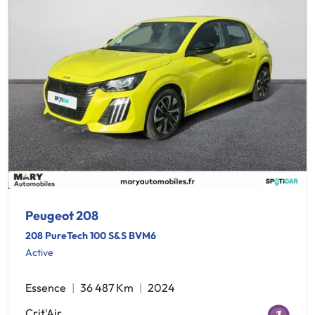
Peugeot 208
208 PureTech 100 S&S BVM6
Active
Essence
36 487 Km
2024
Crit'Air