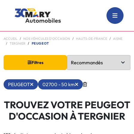
ACCUEIL
NOS VÉHICULES D'OCCASION
HAUTS-DE-FRANCE
AISNE
TERGNIER
PEUGEOT
Filtres
PEUGEOT
02700 - 50 km
TROUVEZ VOTRE PEUGEOT
D'OCCASION À TERGNIER