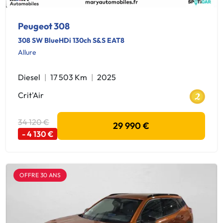
Peugeot 308
308 SW BlueHDi 130ch S&S EAT8
Allure
Diesel
17 503 Km
2025
Crit'Air
34 120 €
29 990 €
- 4 130 €
OFFRE 30 ANS