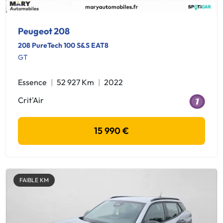
Peugeot 208
208 PureTech 100 S&S EAT8
GT
Essence
52 927 Km
2022
Crit'Air
15 990 €
FAIBLE KM