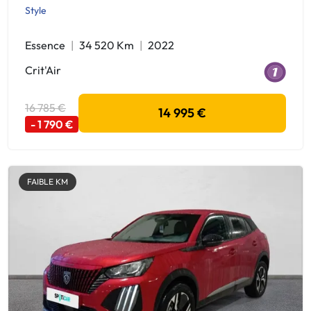
Style
Essence
34 520 Km
2022
Crit'Air
16 785 €
14 995 €
- 1 790 €
FAIBLE KM