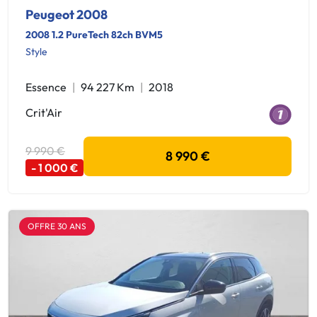
Peugeot 2008
2008 1.2 PureTech 82ch BVM5
Style
Essence
94 227 Km
2018
Crit'Air
9 990 €
8 990 €
- 1 000 €
OFFRE 30 ANS