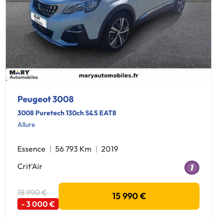
Peugeot 3008
3008 Puretech 130ch S&S EAT8
Allure
Essence
56 793 Km
2019
Crit'Air
18 990 €
15 990 €
- 3 000 €