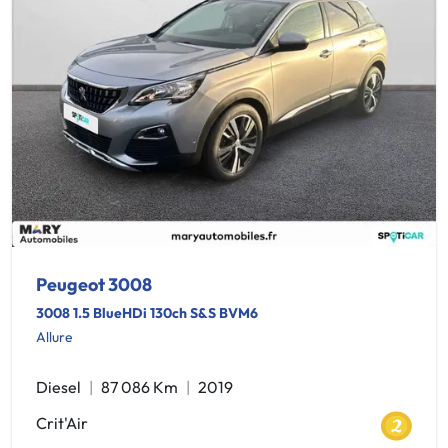
Peugeot 3008
3008 1.5 BlueHDi 130ch S&S BVM6
Allure
Diesel
87 086 Km
2019
Crit'Air