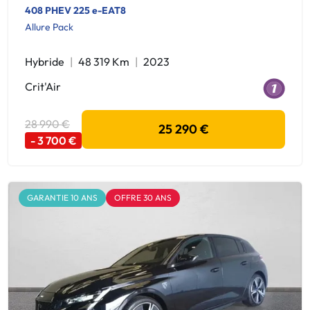
408 PHEV 225 e-EAT8
Allure Pack
Hybride
48 319 Km
2023
Crit'Air
28 990 €
25 290 €
- 3 700 €
GARANTIE 10 ANS
OFFRE 30 ANS