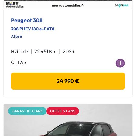
Peugeot 308
308 PHEV 180 e-EAT8
Allure
Hybride
22 451 Km
2023
Crit'Air
24 990 €
GARANTIE 10 ANS
OFFRE 30 ANS