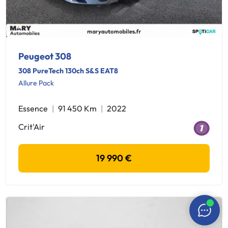
Peugeot 308
308 PureTech 130ch S&S EAT8
Allure Pack
Essence
91 450 Km
2022
Crit'Air
19 990 €