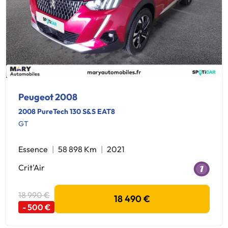
Peugeot 2008
2008 PureTech 130 S&S EAT8
GT
Essence
58 898 Km
2021
Crit'Air
18 990 €
18 490 €
- 500 €