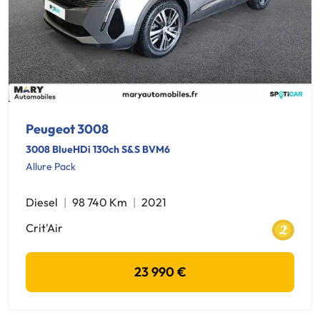
Peugeot 3008
3008 BlueHDi 130ch S&S BVM6
Allure Pack
Diesel
98 740 Km
2021
Crit'Air
23 990 €