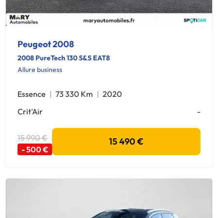
Peugeot 2008
2008 PureTech 130 S&S EAT8
Allure business
Essence
73 330 Km
2020
Crit'Air
-
15 990 €
15 490 €
- 500 €