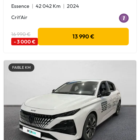
Essence
42 042 Km
2024
Crit'Air
16 990 €
13 990 €
- 3 000 €
FAIBLE KM