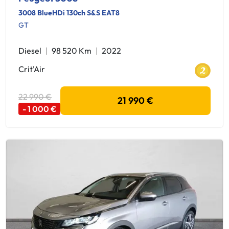
3008 BlueHDi 130ch S&S EAT8
GT
Diesel
98 520 Km
2022
Crit'Air
22 990 €
21 990 €
- 1 000 €