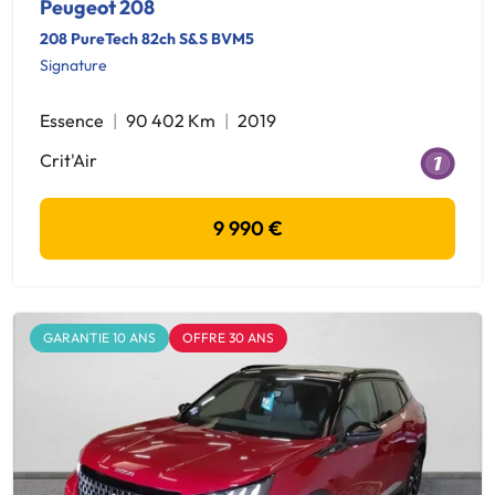
Peugeot 208
208 PureTech 82ch S&S BVM5
Signature
Essence
90 402 Km
2019
Crit'Air
9 990 €
GARANTIE 10 ANS
OFFRE 30 ANS