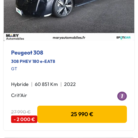
Peugeot 308
308 PHEV 180 e-EAT8
GT
Hybride
60 851 Km
2022
Crit'Air
27 990 €
25 990 €
- 2 000 €