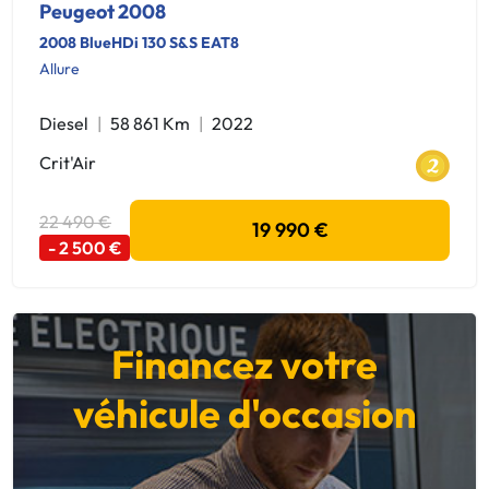
Peugeot 2008
2008 BlueHDi 130 S&S EAT8
Allure
Diesel
58 861 Km
2022
Crit'Air
22 490 €
19 990 €
- 2 500 €
Financez votre
véhicule d'occasion