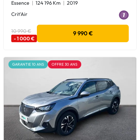
Essence
124 196 Km
2019
Crit'Air
10 990 €
9 990 €
- 1 000 €
GARANTIE 10 ANS
OFFRE 30 ANS