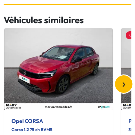
Véhicules similaires
OF
›
Opel CORSA
Pe
Corsa 1.2 75 ch BVM5
30