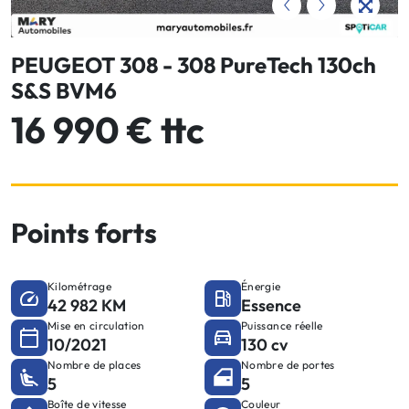
PEUGEOT 308 - 308 PureTech 130ch
S&S BVM6
16 990 € ttc
Points forts
Kilométrage
Énergie
42 982 KM
Essence
Mise en circulation
Puissance réelle
10/2021
130 cv
Nombre de places
Nombre de portes
5
5
Boîte de vitesse
Couleur