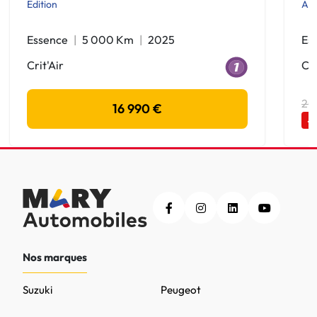
Edition
Act
Essence
5 000 Km
2025
Es
Crit'Air
Cri
20
16 990 €
-
Nos marques
Suzuki
Peugeot