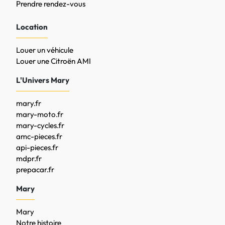
Prendre rendez-vous
Location
Louer un véhicule
Louer une Citroën AMI
L'Univers Mary
mary.fr
mary-moto.fr
mary-cycles.fr
amc-pieces.fr
api-pieces.fr
mdpr.fr
prepacar.fr
Mary
Mary
Notre histoire