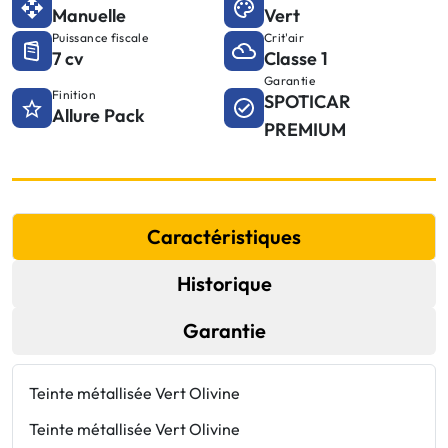
Manuelle
Vert
Puissance fiscale
Crit'air
7 cv
Classe 1
Garantie
Finition
SPOTICAR
Allure Pack
PREMIUM
Caractéristiques
Historique
Garantie
Teinte métallisée Vert Olivine
E
Teinte métallisée Vert Olivine
E