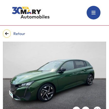
Retour
‹
›