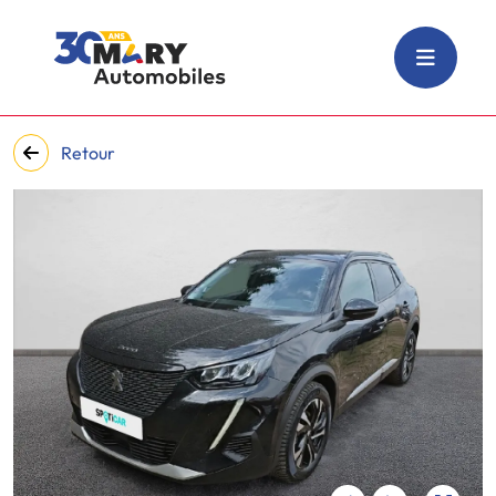
Retour
‹
›