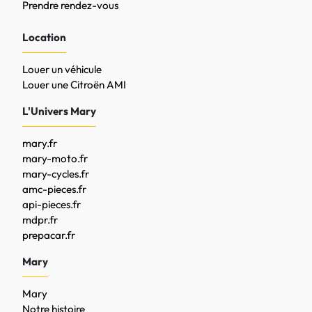
Prendre rendez-vous
Location
Louer un véhicule
Louer une Citroën AMI
L'Univers Mary
mary.fr
mary-moto.fr
mary-cycles.fr
amc-pieces.fr
api-pieces.fr
mdpr.fr
prepacar.fr
Mary
Mary
Notre histoire