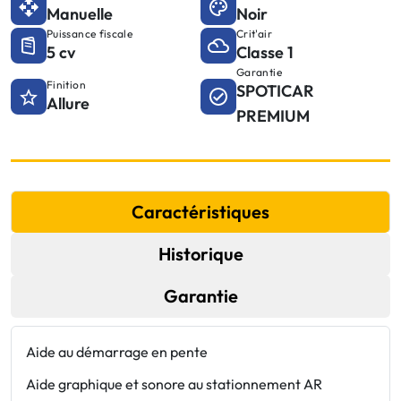
Manuelle
Noir
Puissance fiscale
Crit'air
5 cv
Classe 1
Garantie
Finition
SPOTICAR
Allure
PREMIUM
Caractéristiques
Historique
Garantie
Aide au démarrage en pente
E
Aide graphique et sonore au stationnement AR
E