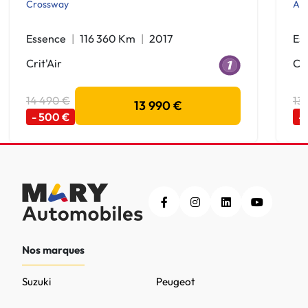
Crossway
Act
Essence
116 360 Km
2017
Es
Crit'Air
Cri
14 490 €
13
13 990 €
- 500 €
-
Nos marques
Suzuki
Peugeot