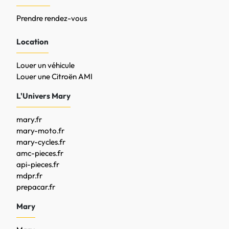
Prendre rendez-vous
Location
Louer un véhicule
Louer une Citroën AMI
L'Univers Mary
mary.fr
mary-moto.fr
mary-cycles.fr
amc-pieces.fr
api-pieces.fr
mdpr.fr
prepacar.fr
Mary