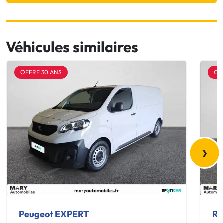
Véhicules similaires
OFFRE 30 ANS
OF
›
Peugeot EXPERT
Re