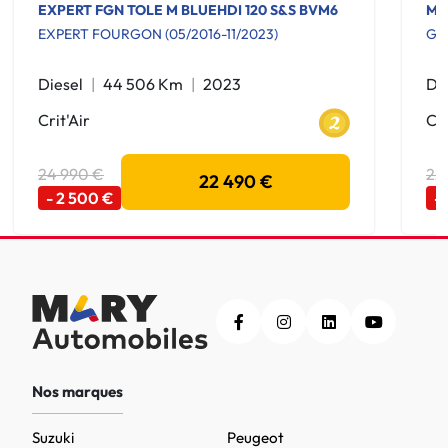
EXPERT FGN TOLE M BLUEHDI 120 S&S BVM6
MA
EXPERT FOURGON (05/2016-11/2023)
GR
Diesel
44 506 Km
2023
Di
Crit'Air
Cri
24 990 €
22
22 490 €
- 2 500 €
-
Nos marques
Suzuki
Peugeot