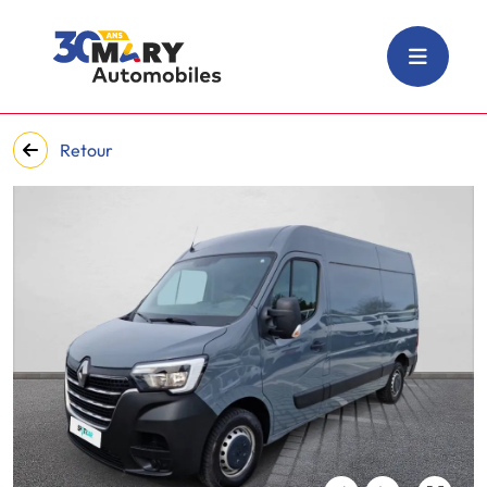
Retour
‹
›