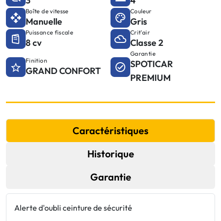
3
4
Boîte de vitesse
Couleur
Manuelle
Gris
Puissance fiscale
Crit'air
8 cv
Classe 2
Garantie
Finition
SPOTICAR
GRAND CONFORT
PREMIUM
Caractéristiques
Historique
Garantie
Alerte d'oubli ceinture de sécurité
P