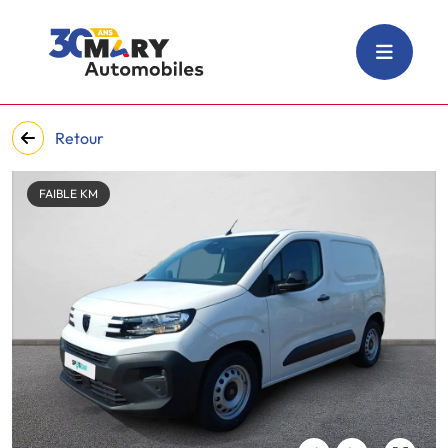
Retour
FAIBLE KM
‹
›