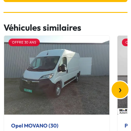
Véhicules similaires
OFFRE 30 ANS
OF
›
Opel MOVANO (30)
Pe