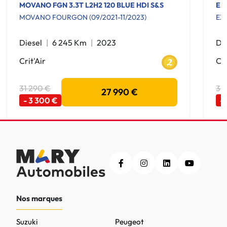
MOVANO FGN 3.3T L2H2 120 BLUE HDI S&S
EX
MOVANO FOURGON (09/2021-11/2023)
EX
Diesel
6 245 Km
2023
Di
Crit'Air
Cri
31 290 €
32
27 990 €
- 3 300 €
-
Nos marques
Suzuki
Peugeot