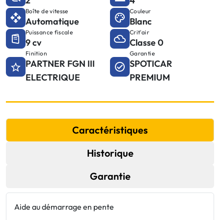
2
4
Boîte de vitesse
Couleur
Automatique
Blanc
Puissance fiscale
Crit'air
9 cv
Classe 0
Finition
Garantie
PARTNER FGN III
SPOTICAR
ELECTRIQUE
PREMIUM
Caractéristiques
Historique
Garantie
Aide au démarrage en pente
C