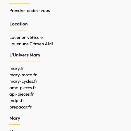
Prendre rendez-vous
Location
Louer un véhicule
Louer une Citroën AMI
L'Univers Mary
mary.fr
mary-moto.fr
mary-cycles.fr
amc-pieces.fr
api-pieces.fr
mdpr.fr
prepacar.fr
Mary