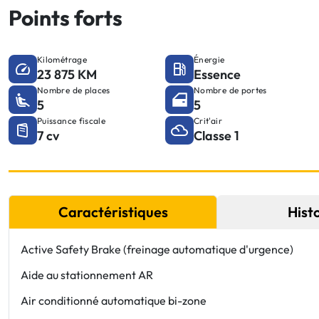
Points forts
Kilométrage
Énergie
23 875 KM
Essence
Nombre de places
Nombre de portes
5
5
Puissance fiscale
Crit'air
7 cv
Classe 1
Caractéristiques
Hist
Active Safety Brake (freinage automatique d'urgence)
Aide au stationnement AR
Air conditionné automatique bi-zone