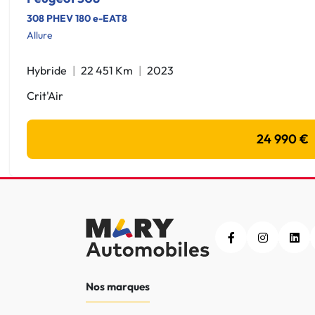
308 PHEV 180 e-EAT8
Allure
Hybride
22 451 Km
2023
Crit'Air
24 990 €
Nos marques