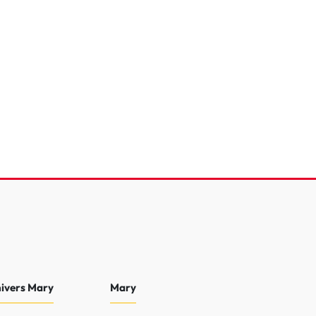
HDi 130 EAT8
20 193 Km
2025
25 990 €
nivers Mary
Mary