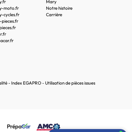
.fr
Mary
y-moto.fr
Notre histoire
-cycles.fr
Carrière
pieces.fr
pieces.fr
.fr
acar.fr
lité
-
Index EGAPRO
-
Utilisation de pièces issues