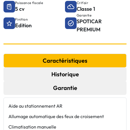
Puissance fiscale
Crit'air
5 cv
Classe 1
Garantie
Finition
SPOTICAR
Edition
PREMIUM
Caractéristiques
Historique
Garantie
Aide au stationnement AR
P
c
Allumage automatique des feux de croisement
f
Climatisation manuelle
d