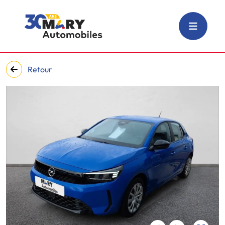
Retour
‹
›