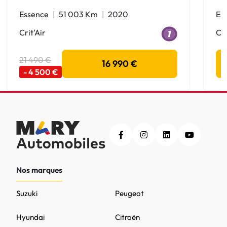
Essence
51 003 Km
2020
Es
Crit'Air
Cri
21 490 €
16 990 €
- 4 500 €
Nos marques
Suzuki
Peugeot
Hyundai
Citroën