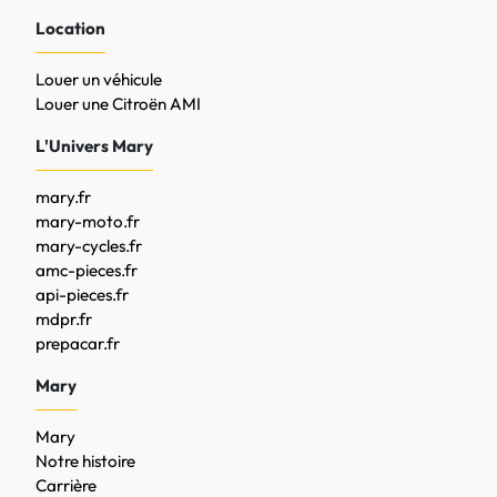
Location
Louer un véhicule
Louer une Citroën AMI
L'Univers Mary
mary.fr
mary-moto.fr
mary-cycles.fr
amc-pieces.fr
api-pieces.fr
mdpr.fr
prepacar.fr
Mary
Mary
Notre histoire
Carrière