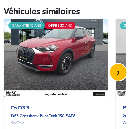
Véhicules similaires
GARANTIE 10 ANS
OFFRE 30 ANS
GA
›
Ds DS 3
Pe
DS3 Crossback PureTech 130 EAT8
20
So Chic
GT